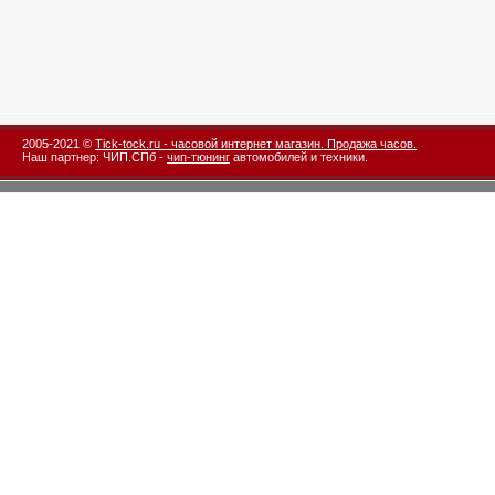
2005-2021 ©
Tick-tock.ru - часовой интернет магазин. Продажа часов.
Наш партнер: ЧИП.СПб -
чип-тюнинг
автомобилей и техники.