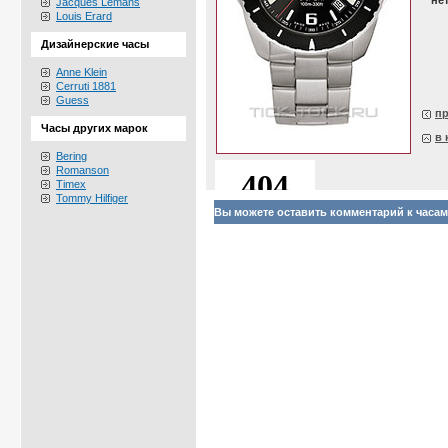
не
Jacques Lemans
Louis Erard
Дизайнерские часы
Anne Klein
Cerruti 1881
Guess
п
Часы других марок
в 
Bering
Romanson
Timex
Tommy Hilfiger
Вы можете оставить комментарий к часам C