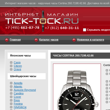
Интернет магазин часов - наручные часы Certina 260.7198.42.66. Доставка по всей
Скрывать модели
Главная
Каталог часов
Новинки в каталоге
Японские часы
ЧАСЫ CERTINA 260.7198.42.66
Casio
Certi
Citizen
Orient
Швейцарские часы
Appella
Atlantic
Auguste Reymond
Candino
Cover
Epos
Festina
HAAS&Cie