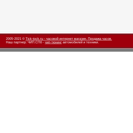
2005-2021 ©
Tick-tock.ru - часовой интернет магазин. Продажа часов.
Наш партнер: ЧИП.СПб -
чип-тюнинг
автомобилей и техники.