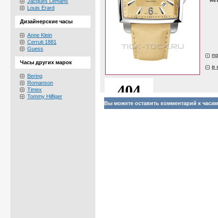
не
Jacques Lemans
Louis Erard
Дизайнерские часы
Anne Klein
Cerruti 1881
Guess
п
Часы других марок
в 
Bering
Romanson
Timex
Tommy Hilfiger
Вы можете оставить комментарий к часам Ce