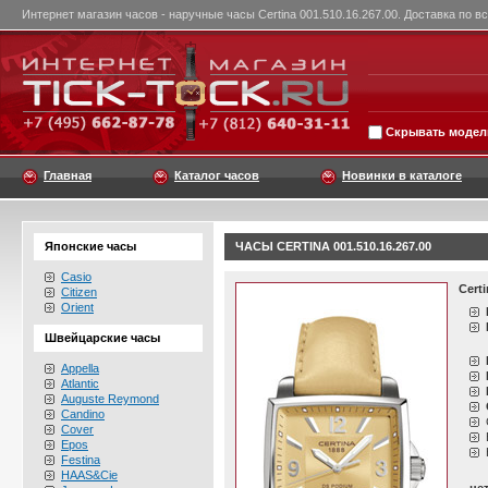
Интернет магазин часов - наручные часы Certina 001.510.16.267.00. Доставка по в
Скрывать модели
Главная
Каталог часов
Новинки в каталоге
Японские часы
ЧАСЫ CERTINA 001.510.16.267.00
Casio
Certi
Citizen
Orient
Швейцарские часы
Appella
Atlantic
Auguste Reymond
Candino
Cover
Epos
Festina
HAAS&Cie