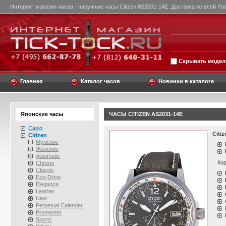
Интернет магазин часов - наручные часы Citizen AS2031-14E. Доставка по всей Ро
Скрывать модели
Главная
Каталог часов
Новинки в каталоге
Японские часы
ЧАСЫ CITIZEN AS2031-14E
Casio
Citi
Citizen
Мужские
Женские
Automatic
Кор
Chrono
Classic
Eco-Drive
Elegance
Leather
New
Perpetual Calender
Promaster
Sports