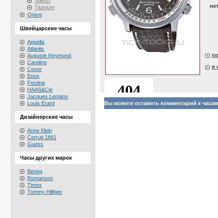
Stiletto
не
Titanium
Orient
Швейцарские часы
Appella
Atlantic
п
Auguste Reymond
Candino
в 
Cover
Epos
Festina
HAAS&Cie
Jacques Lemans
Louis Erard
Вы можете оставить комментарий к часам 
Дизайнерские часы
Anne Klein
Cerruti 1881
Guess
Часы других марок
Bering
Romanson
Timex
Tommy Hilfiger