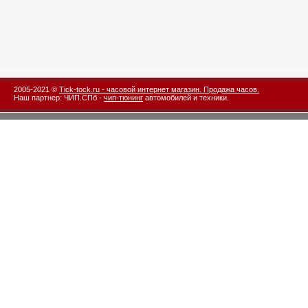
2005-2021 ©
Tick-tock.ru - часовой интернет магазин. Продажа часов.
Наш партнер: ЧИП.СПб -
чип-тюнинг
автомобилей и техники.