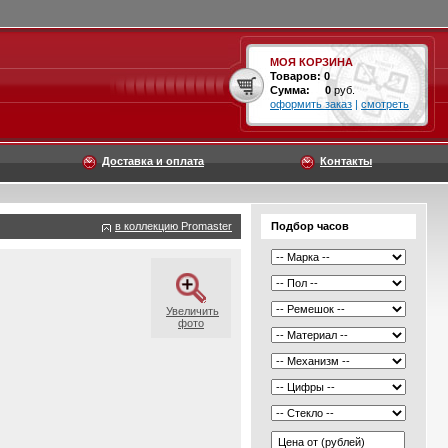
МОЯ КОРЗИНА
Товаров:
0
Сумма:
0
руб.
оформить заказ
|
смотреть
Доставка и оплата
Контакты
в коллекцию Promaster
Подбор часов
Увеличить
фото