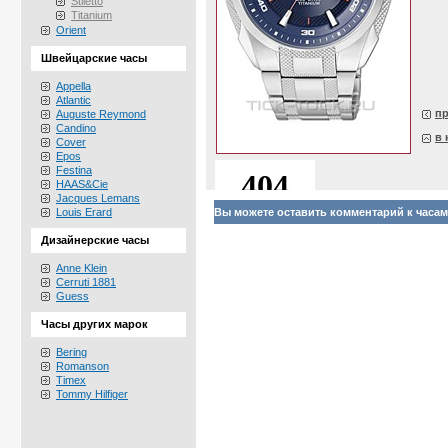
Stiletto
Titanium
Orient
Швейцарские часы
Appella
Atlantic
п
Auguste Reymond
Candino
в 
Cover
Epos
Festina
HAAS&Cie
Jacques Lemans
Louis Erard
Вы можете оставить комментарий к часам 
Дизайнерские часы
Anne Klein
Cerruti 1881
Guess
Часы других марок
Bering
Romanson
Timex
Tommy Hilfiger