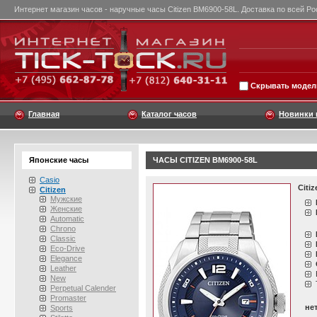
Интернет магазин часов - наручные часы Citizen BM6900-58L. Доставка по всей Ро
Скрывать модели
Главная
Каталог часов
Новинки 
Японские часы
ЧАСЫ CITIZEN BM6900-58L
Casio
Citi
Citizen
Мужские
Женские
Automatic
Chrono
Classic
Eco-Drive
Elegance
Leather
New
Perpetual Calender
Promaster
не
Sports