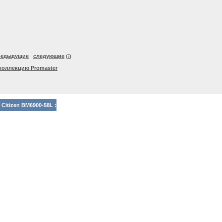
редыдущие
следующие
коллекцию Promaster
Citizen BM6900-58L :