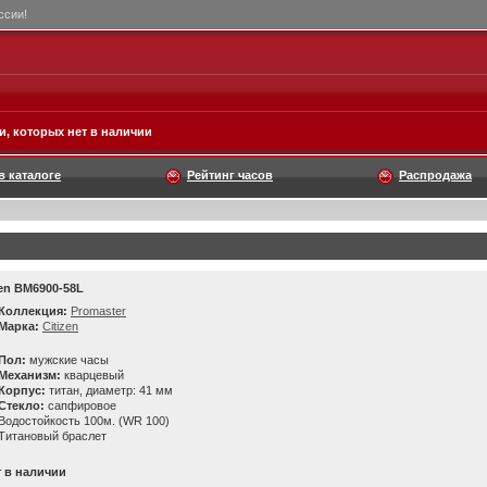
ссии!
, которых нет в наличии
в каталоге
Рейтинг часов
Распродажа
zen BM6900-58L
Коллекция:
Promaster
Марка:
Citizen
Пол:
мужские часы
Механизм:
кварцевый
Корпус:
титан, диаметр: 41 мм
Стекло:
сапфировое
Водостойкость 100м. (WR 100)
Титановый браслет
т в наличии