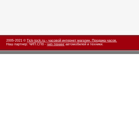
2005-2021 ©
Tick-tock.ru - часовой интернет магазин. Продажа часов.
Наш партнер: ЧИП.СПб -
чип-тюнинг
автомобилей и техники.