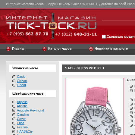
Интернет магазин часов - наручные часы Guess W11130L1. Доставка по всей Росс
Скрывать модели
Главная
Каталог часов
Новинки в каталоге
Японские часы
ЧАСЫ GUESS W11130L1
Casio
Gues
Citizen
Orient
Швейцарские часы
Appella
Atlantic
Auguste Reymond
Candino
Cover
Epos
Festina
HAAS&Cie