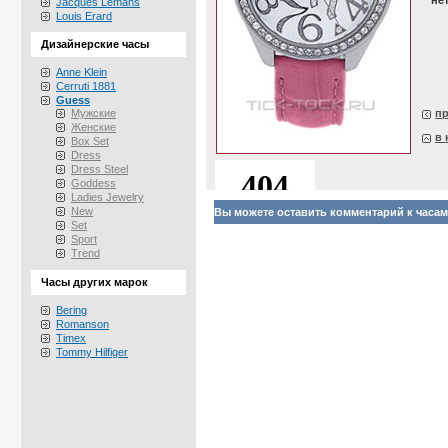
не
Jacques Lemans
Louis Erard
Дизайнерские часы
Anne Klein
Cerruti 1881
Guess
Мужские
п
Женские
в 
Box Set
Dress
Dress Steel
Goddess
Ladies Jewelry
New
Вы можете оставить комментарий к часам
Set
Sport
Trend
Часы других марок
Bering
Romanson
Timex
Tommy Hilfiger