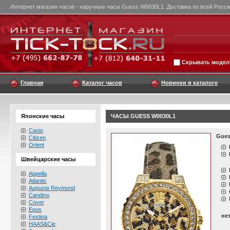
Интернет магазин часов - наручные часы Guess W0030L1. Доставка по всей Росси
Скрывать модели
Главная
Каталог часов
Новинки в каталоге
Японские часы
ЧАСЫ GUESS W0030L1
Casio
Gues
Citizen
Orient
Швейцарские часы
Appella
Atlantic
Auguste Reymond
Candino
Cover
Epos
не
Festina
HAAS&Cie