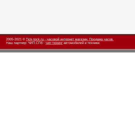
2005-2021 ©
Tick-tock.ru - часовой интернет магазин. Продажа часов.
Наш партнер: ЧИП.СПб -
чип-тюнинг
автомобилей и техники.