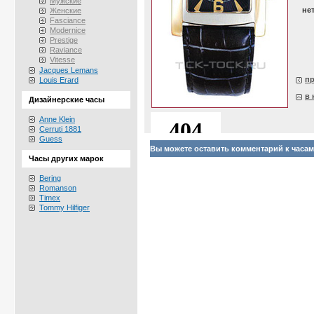
Мужские
не
Женские
Fasciance
Modernice
Prestige
Raviance
Vitesse
Jacques Lemans
п
Louis Erard
в 
Дизайнерские часы
Anne Klein
Cerruti 1881
Guess
Вы можете оставить комментарий к часа
Часы других марок
Bering
Romanson
Timex
Tommy Hilfiger