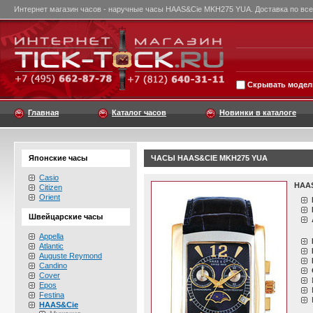
Интернет магазин часов - наручные часы HAAS&Cie MKH275 YUA. Доставка по все
Скрывать модели
Главная
Каталог часов
Новинки в каталоге
Японские часы
ЧАСЫ HAAS&CIE MKH275 YUA
Casio
HAAS
Citizen
Orient
Швейцарские часы
Appella
Atlantic
Auguste Reymond
Candino
Cover
Epos
Festina
HAAS&Cie