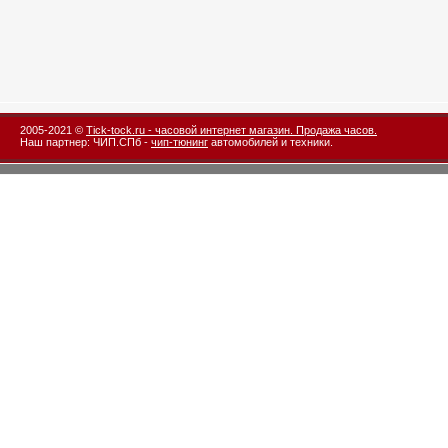
2005-2021 ©
Tick-tock.ru - часовой интернет магазин. Продажа часов.
Наш партнер: ЧИП.СПб -
чип-тюнинг
автомобилей и техники.