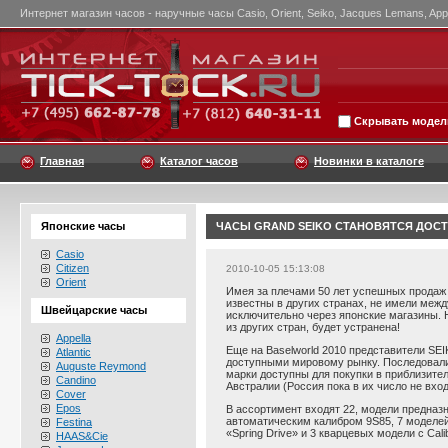
Интернет магазин часов - наручные часы Casio, Orient, Seiko, Jacques Lemans, Appel
Скрывать модели
Главная
Каталог часов
Новинки в каталоге
Японские часы
ЧАСЫ GRAND SEIKO СТАНОВЯТСЯ ДОС
Casio
Citizen
2010-10-05 15:13:08
Orient
Имея за плечами 50 лет успешных продаж 
известны в других странах, не имели меж
Швейцарские часы
исключительно через японские магазины. 
из других стран, будет устранена!
Appella
Еще на Baselworld 2010 представители SEI
Atlantic
доступными мировому рынку. Последовали 
Auguste Reymond
марки доступны для покупки в приблизител
Candino
Австралии (Россия пока в их число не вход
Cover
Epos
В ассортимент входят 22, модели предназ
автоматическим калибром 9S85, 7 моделей
Festina
«Spring Drive» и 3 кварцевых модели с Cali
HAAS&Cie