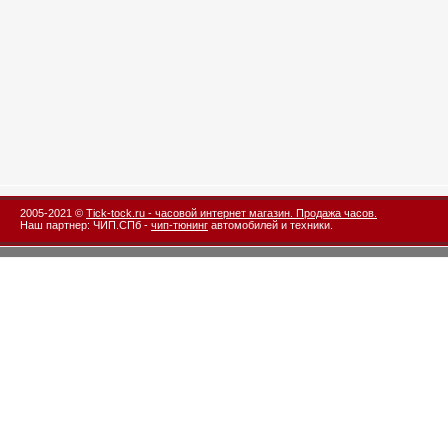
2005-2021 ©
Tick-tock.ru - часовой интернет магазин. Продажа часов.
Наш партнер: ЧИП.СПб -
чип-тюнинг
автомобилей и техники.