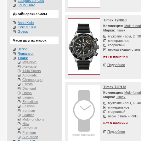
Jacques Lemans
Louis Erard
Дизайнерские часы
Timex T2N810
Anne Klein
Коллекция:
Multi-funct
Cerruti 1881
Марка:
Timex
Guess
мужские часы, D: 3
Часы других марок
минеральное
кварцевый
Bering
нержавеющая сталь
Romanson
нет в наличии
Timex
Мужские
Подробнее
Женские
1440 Sports
Automatic
Chronograph
Crystal
Timex T2P178
Diamond
Коллекция:
Multi-funct
Dress
Марка:
Timex
Elegant
Expedition
мужские часы, D: 4
Fashion
минеральное
Ironman
кварцевый
Leather
нерж. сталь + PVD
Multi-functions
нет в наличии
New
Perpetual
Подробнее
Premium
Sun-Moon