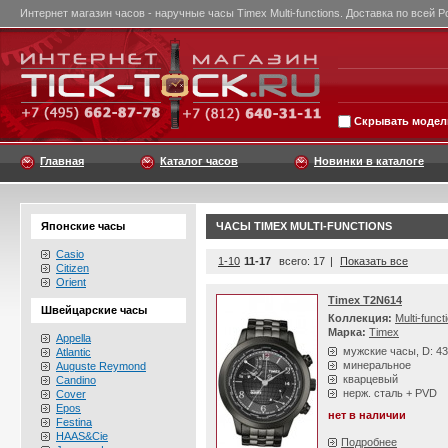
Интернет магазин часов - наручные часы Timex Multi-functions. Доставка по всей Р
Скрывать модели
Главная
Каталог часов
Новинки в каталоге
Японские часы
ЧАСЫ TIMEX MULTI-FUNCTIONS
Casio
1-10
11-17
всего: 17
|
Показать все
Citizen
Orient
Timex T2N614
Швейцарские часы
Коллекция:
Multi-funct
Марка:
Timex
Appella
мужские часы, D: 4
Atlantic
минеральное
Auguste Reymond
кварцевый
Candino
нерж. сталь + PVD
Cover
Epos
нет в наличии
Festina
HAAS&Cie
Подробнее