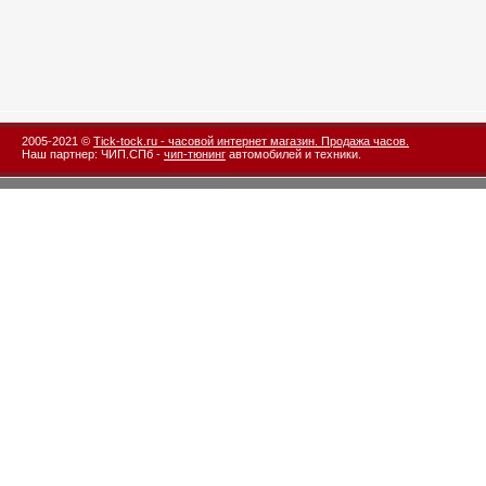
2005-2021 ©
Tick-tock.ru - часовой интернет магазин. Продажа часов.
Наш партнер: ЧИП.СПб -
чип-тюнинг
автомобилей и техники.