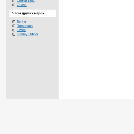
Cerruti 1881
Guess
Часы других марок
Bering
Romanson
Timex
Tommy Hilfiger