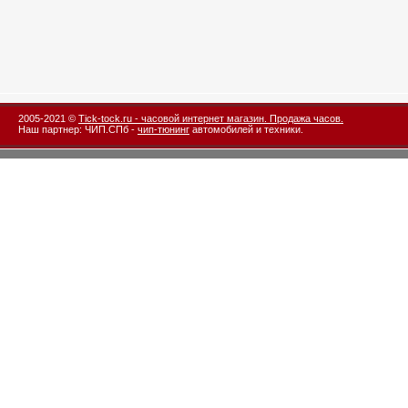
2005-2021 ©
Tick-tock.ru - часовой интернет магазин. Продажа часов.
Наш партнер: ЧИП.СПб -
чип-тюнинг
автомобилей и техники.