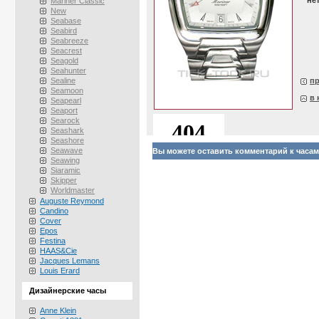
не
Mariner Classic
New
Seabase
Seabird
Seabreeze
Seacrest
Seagold
Seahunter
Sealine
п
Seamoon
в 
Seapearl
Seaport
Searock
Seashark
Seashore
Seawave
Вы можете оставить комментарий к часам At
Seawing
Siaramic
Skipper
Worldmaster
Auguste Reymond
Candino
Cover
Epos
Festina
HAAS&Cie
Jacques Lemans
Louis Erard
Дизайнерские часы
Anne Klein