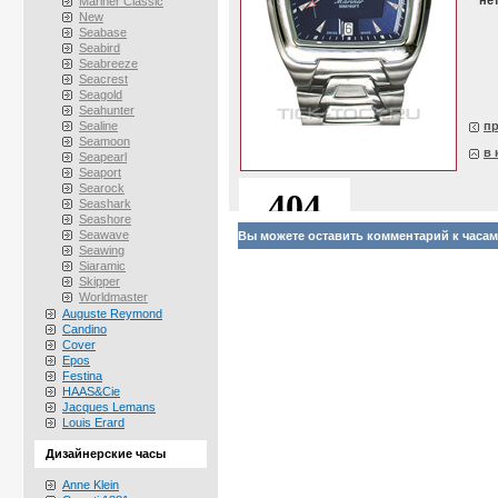
не
Mariner Classic
New
Seabase
Seabird
Seabreeze
Seacrest
Seagold
Seahunter
Sealine
п
Seamoon
в 
Seapearl
Seaport
Searock
Seashark
Seashore
Seawave
Вы можете оставить комментарий к часам At
Seawing
Siaramic
Skipper
Worldmaster
Auguste Reymond
Candino
Cover
Epos
Festina
HAAS&Cie
Jacques Lemans
Louis Erard
Дизайнерские часы
Anne Klein