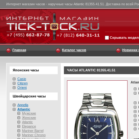
Интернет магазин часов - наручные часы Atlantic 81355.41.51. Доставка по всей Ро
Скрывать модели
Главная
Каталог часов
Новинки 
Японские часы
ЧАСЫ ATLANTIC 81355.41.51
Casio
Atlan
Citizen
Orient
Швейцарские часы
Appella
Atlantic
Мужские
Женские
Atlantic
Elegance
Mariner Barrel
Mariner Chrono