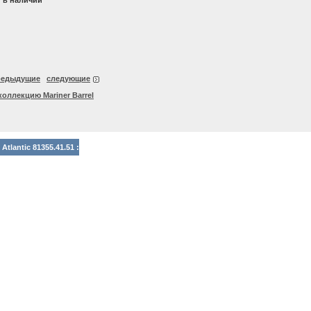
т в наличии
редыдущие
следующие
коллекцию Mariner Barrel
lantic 81355.41.51 :