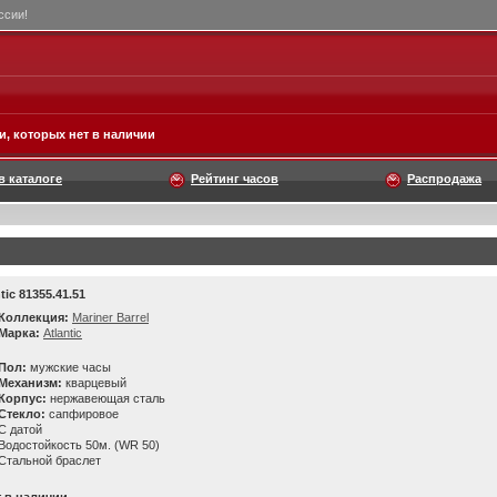
ссии!
, которых нет в наличии
в каталоге
Рейтинг часов
Распродажа
tic 81355.41.51
Коллекция:
Mariner Barrel
Марка:
Atlantic
Пол:
мужские часы
Механизм:
кварцевый
Корпус:
нержавеющая сталь
Стекло:
сапфировое
C датой
Водостойкость 50м. (WR 50)
Стальной браслет