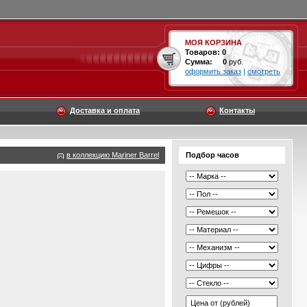
МОЯ КОРЗИНА
Товаров:
0
Сумма:
0
руб.
оформить заказ
|
смотреть
Доставка и оплата
Контакты
в коллекцию Mariner Barrel
Подбор часов