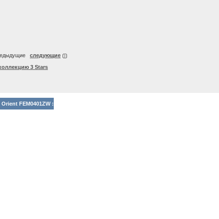
едыдущие
следующие
коллекцию 3 Stars
 Orient FEM0401ZW :