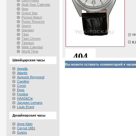
Light-Power
Multi-Year Calendar
New
Orient Star
Pocket Watch
Power Reserve
Sporty
Standart
Titan
пр
Titan Chrono
в 
Titanium
Wide Calendar
World Time
Швейцарские часы
Вы можете оставить комментарий к часам
Appella
Atlantic
Auguste Reymond
Candino
Cover
Epos
Festina
HAAS&Cie
Jacques Lemans
Louis Erard
Дизайнерские часы
Anne Klein
Cerruti 1881
Guess