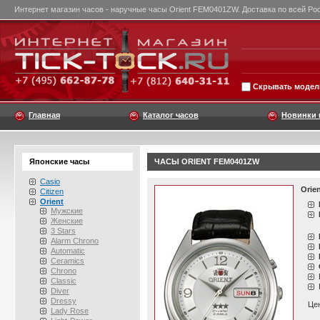
Интернет магазин часов - наручные часы Orient FEM0401ZW. Доставка по всей Ро
Скрывать модели
Главная
Каталог часов
Новинки 
Японские часы
ЧАСЫ ORIENT FEM0401ZW
Casio
Orie
Citizen
Orient
Мужские
Женские
3 Stars
Alarm Chrono
Automatic
Ceramics
Chrono
Classic
Diver
Dressy
Це
Lady Rose