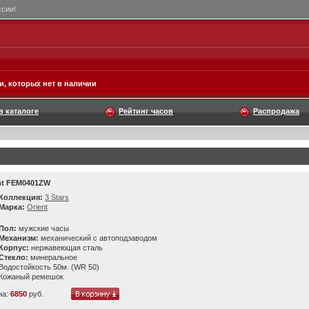
ссии!
, которых нет в наличии
в каталоге
Рейтинг часов
Распродажа
nt FEM0401ZW
Коллекция:
3 Stars
Марка:
Orient
Пол:
мужские часы
Механизм:
механический с автоподзаводом
Корпус:
нержавеющая сталь
Стекло:
минеральное
Водостойкость 50м. (WR 50)
Кожаный ремешок
на:
6850
руб.