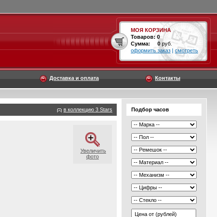
МОЯ КОРЗИНА
Товаров:
0
Сумма:
0
руб.
оформить заказ
|
смотреть
Доставка и оплата
Контакты
в коллекцию 3 Stars
Подбор часов
Увеличить
фото