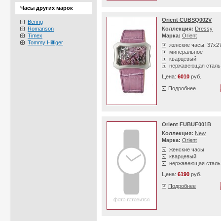
Часы других марок
Orient CUBSQ002V
Bering
Romanson
Коллекция:
Dressy
Timex
Марка:
Orient
Tommy Hilfiger
женские часы, 37х2
минеральное
кварцевый
нержавеющая сталь
Цена:
6010
руб.
Подробнее
Orient FUBUF001B
Коллекция:
New
Марка:
Orient
женские часы
кварцевый
нержавеющая сталь
Цена:
6190
руб.
Подробнее