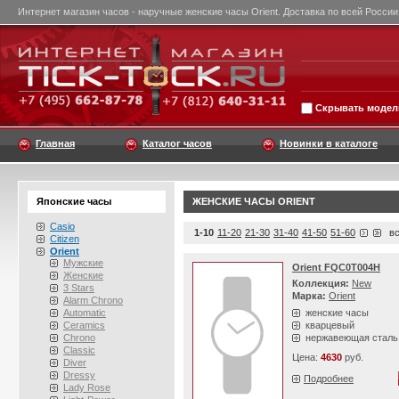
Интернет магазин часов - наручные женские часы Orient. Доставка по всей России
Скрывать модели
Главная
Каталог часов
Новинки в каталоге
Японские часы
ЖЕНСКИЕ ЧАСЫ ORIENT
Casio
1-10
11-20
21-30
31-40
41-50
51-60
все
Citizen
Orient
Мужские
Orient FQC0T004H
Женские
Коллекция:
New
3 Stars
Марка:
Orient
Alarm Chrono
Automatic
женские часы
Ceramics
кварцевый
Chrono
нержавеющая сталь
Classic
Цена:
4630
руб.
Diver
Dressy
Подробнее
Lady Rose