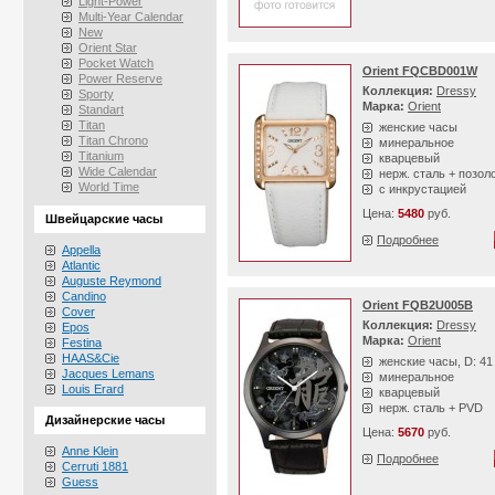
Light-Power
Multi-Year Calendar
New
Orient Star
Pocket Watch
Orient FQCBD001W
Power Reserve
Коллекция:
Dressy
Sporty
Марка:
Orient
Standart
Titan
женские часы
Titan Chrono
минеральное
Titanium
кварцевый
Wide Calendar
нерж. сталь + позол
World Time
с инкрустацией
Цена:
5480
руб.
Швейцарские часы
Подробнее
Appella
Atlantic
Auguste Reymond
Candino
Orient FQB2U005B
Cover
Коллекция:
Dressy
Epos
Марка:
Orient
Festina
HAAS&Cie
женские часы, D: 4
Jacques Lemans
минеральное
Louis Erard
кварцевый
нерж. сталь + PVD
Дизайнерские часы
Цена:
5670
руб.
Anne Klein
Подробнее
Cerruti 1881
Guess