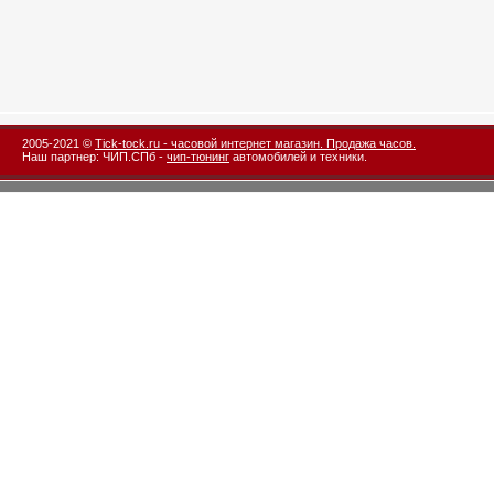
2005-2021 ©
Tick-tock.ru - часовой интернет магазин. Продажа часов.
Наш партнер: ЧИП.СПб -
чип-тюнинг
автомобилей и техники.