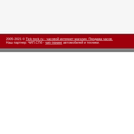
2005-2021 ©
Tick-tock.ru - часовой интернет магазин. Продажа часов.
Наш партнер: ЧИП.СПб -
чип-тюнинг
автомобилей и техники.