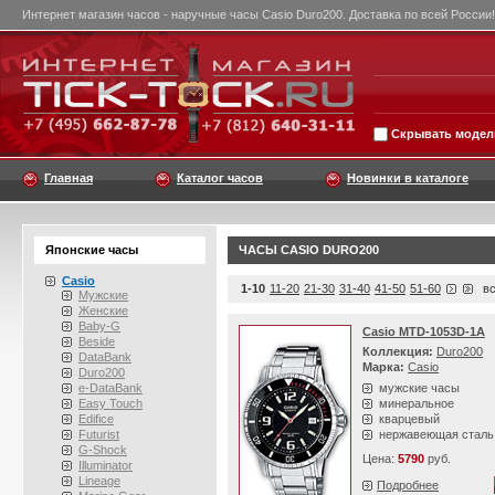
Интернет магазин часов - наручные часы Casio Duro200. Доставка по всей России!
Скрывать модели
Главная
Каталог часов
Новинки в каталоге
Японские часы
ЧАСЫ CASIO DURO200
Casio
1-10
11-20
21-30
31-40
41-50
51-60
вс
Мужские
Женские
Baby-G
Casio MTD-1053D-1A
Beside
Коллекция:
Duro200
DataBank
Марка:
Casio
Duro200
e-DataBank
мужские часы
Easy Touch
минеральное
Edifice
кварцевый
Futurist
нержавеющая сталь
G-Shock
Цена:
5790
руб.
Illuminator
Lineage
Подробнее