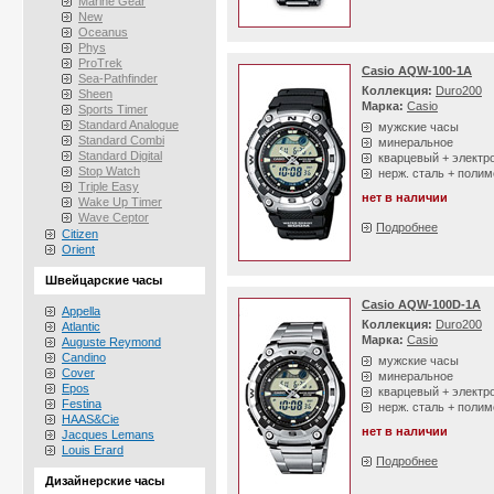
Marine Gear
New
Oceanus
Phys
ProTrek
Casio AQW-100-1A
Sea-Pathfinder
Коллекция:
Duro200
Sheen
Марка:
Casio
Sports Timer
Standard Analogue
мужские часы
Standard Combi
минеральное
Standard Digital
кварцевый + электр
Stop Watch
нерж. сталь + полим
Triple Easy
нет в наличии
Wake Up Timer
Wave Ceptor
Подробнее
Citizen
Orient
Швейцарские часы
Casio AQW-100D-1A
Appella
Коллекция:
Duro200
Atlantic
Марка:
Casio
Auguste Reymond
Candino
мужские часы
Cover
минеральное
Epos
кварцевый + электр
Festina
нерж. сталь + полим
HAAS&Cie
нет в наличии
Jacques Lemans
Louis Erard
Подробнее
Дизайнерские часы