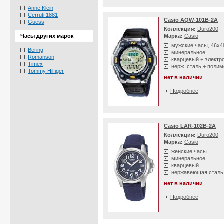
Anne Klein
Cerruti 1881
Casio AQW-101B-2A
Guess
Коллекция:
Duro200
Часы других марок
Марка:
Casio
мужские часы, 46х
Bering
минеральное
Romanson
кварцевый + электр
Timex
нерж. сталь + полим
Tommy Hilfiger
нет в наличии
Подробнее
Casio LAR-102B-2A
Коллекция:
Duro200
Марка:
Casio
женские часы
минеральное
кварцевый
нержавеющая сталь
нет в наличии
Подробнее