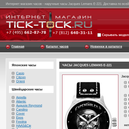
Интернет магазин часов - наручные часы Jacques Lemans E-221. Доставка по всей
Скрывать модели
Главная
Каталог часов
Новинки в каталоге
Японские часы
ЧАСЫ JACQUES LEMANS E-221
Casio
Jacq
Citizen
Orient
Швейцарские часы
Appella
Atlantic
Auguste Reymond
Candino
Cover
Epos
Festina
не
HAAS&Cie