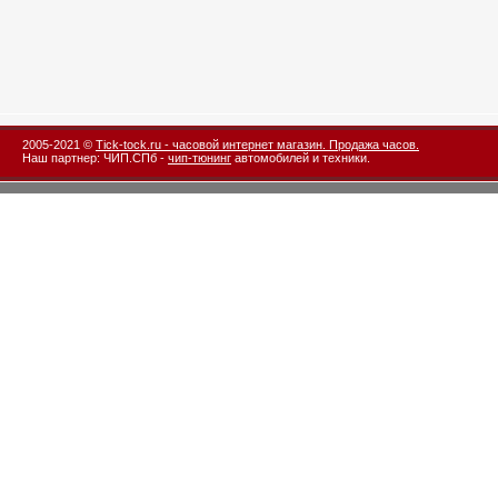
2005-2021 ©
Tick-tock.ru - часовой интернет магазин. Продажа часов.
Наш партнер: ЧИП.СПб -
чип-тюнинг
автомобилей и техники.