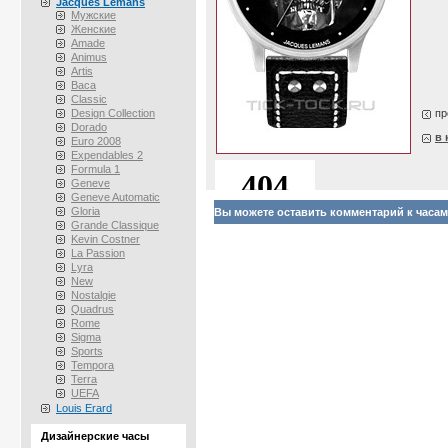
Jacques Lemans
Мужские
Женские
Amade
Animus
Artis
Baca
Classic
Design Collection
пр
Dorado
в 
Euro 2008
Expendables 2
Formula 1
Geneve
Geneve Automatic
Gloria
Вы можете оставить комментарий к часам 
Grande Classique
Kevin Costner
La Passion
Lyra
New
Nostalgie
Quadrus
Rome
Sigma
Sports
Tempora
Terra
UEFA
Louis Erard
Дизайнерские часы