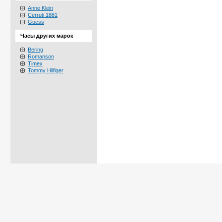
Anne Klein
Cerruti 1881
Guess
Часы других марок
Bering
Romanson
Timex
Tommy Hilfiger