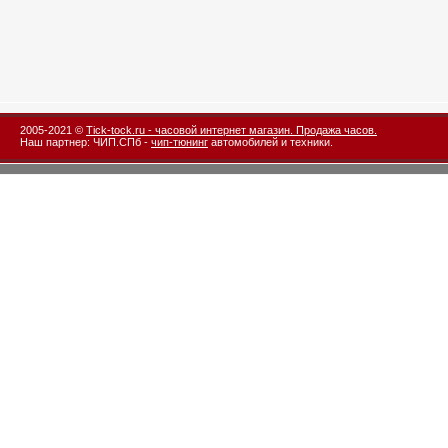
2005-2021 ©
Tick-tock.ru - часовой интернет магазин. Продажа часов.
Наш партнер: ЧИП.СПб -
чип-тюнинг
автомобилей и техники.