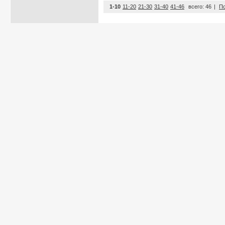
1-10
11-20
21-30
31-40
41-46
всего: 46
|
По