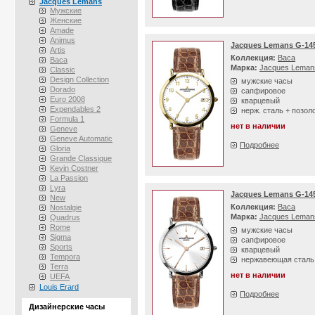
Jacques Lemans
Мужские
Женские
Amade
Animus
Jacques Lemans G-14
Artis
Коллекция:
Baca
Baca
Марка:
Jacques Leman
Classic
Design Collection
мужские часы
Dorado
сапфировое
Euro 2008
кварцевый
Expendables 2
нерж. сталь + позол
Formula 1
нет в наличии
Geneve
Geneve Automatic
Подробнее
Gloria
Grande Classique
Kevin Costner
La Passion
Lyra
Jacques Lemans G-14
New
Коллекция:
Baca
Nostalgie
Марка:
Jacques Leman
Quadrus
Rome
мужские часы
Sigma
сапфировое
Sports
кварцевый
Tempora
нержавеющая сталь
Terra
нет в наличии
UEFA
Louis Erard
Подробнее
Дизайнерские часы