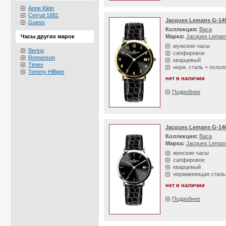
Anne Klein
Cerruti 1881
Jacques Lemans G-14
Guess
Коллекция:
Baca
Часы других марок
Марка:
Jacques Leman
мужские часы
Bering
сапфировое
Romanson
кварцевый
Timex
нерж. сталь + позол
Tommy Hilfiger
нет в наличии
Подробнее
Jacques Lemans G-14
Коллекция:
Baca
Марка:
Jacques Leman
женские часы
сапфировое
кварцевый
нержавеющая сталь
нет в наличии
Подробнее