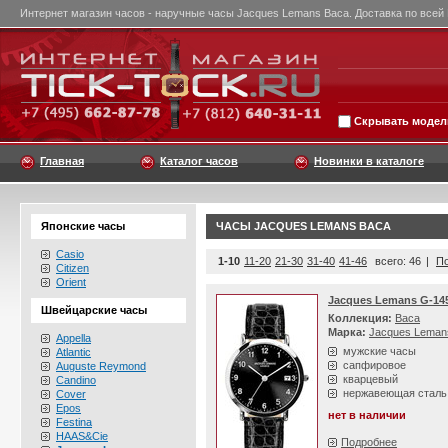
Интернет магазин часов - наручные часы Jacques Lemans Baca. Доставка по всей
Скрывать модели
Главная
Каталог часов
Новинки в каталоге
Японские часы
ЧАСЫ JACQUES LEMANS BACA
Casio
1-10
11-20
21-30
31-40
41-46
всего: 46
|
По
Citizen
Orient
Jacques Lemans G-14
Швейцарские часы
Коллекция:
Baca
Марка:
Jacques Leman
Appella
мужские часы
Atlantic
сапфировое
Auguste Reymond
кварцевый
Candino
нержавеющая сталь
Cover
Epos
нет в наличии
Festina
HAAS&Cie
Подробнее