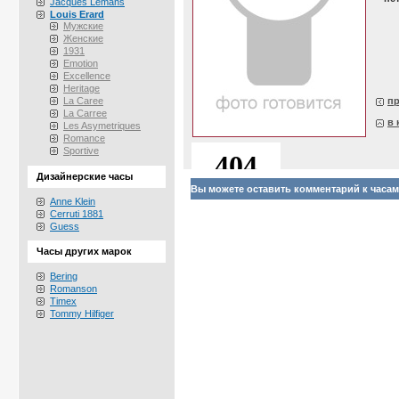
Jacques Lemans
Louis Erard
Мужские
Женские
1931
Emotion
Excellence
Heritage
La Caree
п
La Carree
в 
Les Asymetriques
Romance
Sportive
Дизайнерские часы
Вы можете оставить комментарий к часам 
Anne Klein
Cerruti 1881
Guess
Часы других марок
Bering
Romanson
Timex
Tommy Hilfiger