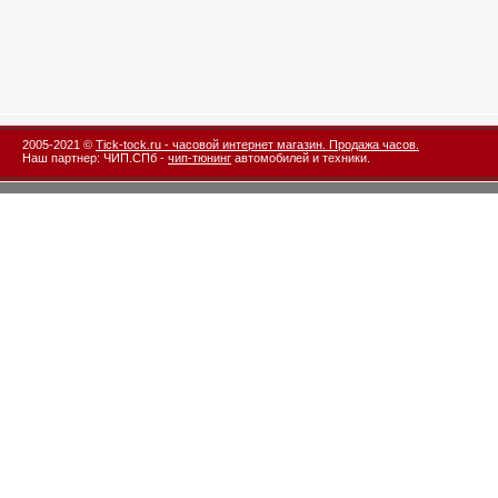
2005-2021 ©
Tick-tock.ru - часовой интернет магазин. Продажа часов.
Наш партнер: ЧИП.СПб -
чип-тюнинг
автомобилей и техники.