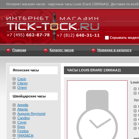
Интернет магазин часов - наручные часы Louis Erard 13900AA11. Доставка по всей
Скрывать модели
Главная
Каталог часов
Новинки в каталоге
Японские часы
ЧАСЫ LOUIS ERARD 13900AA11
Casio
Loui
Citizen
Orient
Швейцарские часы
Хро
Appella
Atlantic
Auguste Reymond
Candino
Cover
Epos
Festina
HAAS&Cie
не