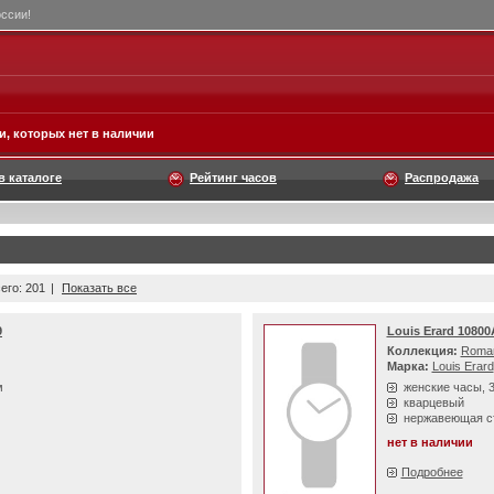
оссии!
, которых нет в наличии
в каталоге
Рейтинг часов
Распродажа
его: 201
|
Показать все
9
Louis Erard 1080
Коллекция:
Roma
Марка:
Louis Erard
м
женские часы, 
кварцевый
нержавеющая с
нет в наличии
Подробнее