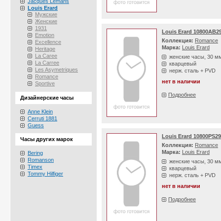
Jacques Lemans
Louis Erard
Мужские
Женские
1931
Louis Erard 10800AB2
Emotion
Коллекция:
Romance
Excellence
Марка:
Louis Erard
Heritage
La Caree
женские часы, 30 м
La Carree
кварцевый
Les Asymetriques
нерж. сталь + PVD
Romance
нет в наличии
Sportive
Подробнее
Дизайнерские часы
Anne Klein
Cerruti 1881
Guess
Louis Erard 10800PS29
Часы других марок
Коллекция:
Romance
Марка:
Louis Erard
Bering
Romanson
женские часы, 30 м
Timex
кварцевый
Tommy Hilfiger
нерж. сталь + PVD
нет в наличии
Подробнее