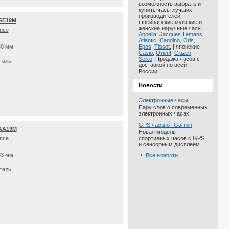
возможность выбрать и
купить часы лучших
производителей:
0SE19M
швейцарские мужские и
женские наручные часы
nce
Appella
,
Jacques Lemans
,
Atlantic
,
Candino
,
Oris
,
30 мм
Epos
,
Tissot
, | японские
Casio
,
Orient
,
Citizen
,
Seiko
. Продажа часов с
таль
доставкой по всей
России.
Новости
Электронные часы
Пару слов о современных
электронных часах.
GPS часы от Garmin
0AA19M
Новая модель
nce
спортивных часов с GPS
и сенсорным дисплеем.
33 мм
Все новости
таль