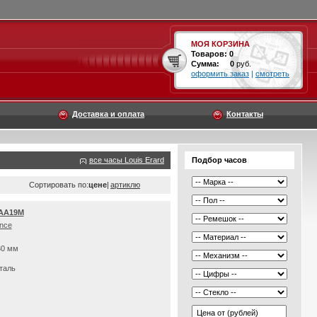
МОЯ КОРЗИНА
Товаров:
0
Сумма:
0
руб.
оформить заказ
|
смотреть
Доставка и оплата
Контакты
все часы Louis Erard
Подбор часов
Сортировать по:
цене
|
артиклю
0AA19M
nce
30 мм
таль