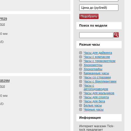
0PR29
nce
Поиск по модели
30 мм
PVD
Разные часы
Часы для дайвинга
Часы с компасом
Часы с термометром
Хронометры
Хронографы
Карманные часы
Часы со стразами
0SB29M
Часы с бриллиантами
Часы с
nce
автоподзаводом
Часы для мальчиков
30 мм
Часы для спорта
Часы для бега
PVD
Белые часы
Черные часы
Информация
Интернет магазин Tick-
tock предлагает