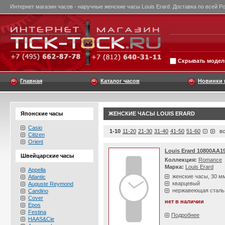
Интернет магазин часов - наручные женские часы Louis Erard. Доставка по всей Р
Скрывать модели
Главная
Каталог часов
Новинки 
Японские часы
ЖЕНСКИЕ ЧАСЫ LOUIS ERARD
Casio
1-10
11-20
21-30
31-40
41-50
51-60
вс
Citizen
Orient
Louis Erard 10800AA1
Швейцарские часы
Коллекция:
Romance
Марка:
Louis Erard
Appella
женские часы, 30 м
Atlantic
кварцевый
Auguste Reymond
нержавеющая сталь
Candino
Cover
нет в наличии
Epos
Festina
Подробнее
HAAS&Cie