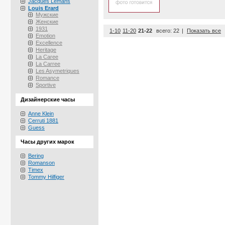
Jacques Lemans
Louis Erard
Мужские
Женские
1931
1-10
11-20
21-22
всего: 22
|
Показать все
Emotion
Excellence
Heritage
La Caree
La Carree
Les Asymetriques
Romance
Sportive
Дизайнерские часы
Anne Klein
Cerruti 1881
Guess
Часы других марок
Bering
Romanson
Timex
Tommy Hilfiger