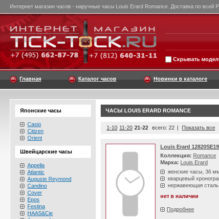
Интернет магазин часов - наручные часы Louis Erard Romance. Доставка по всей 
Скрывать модели
Главная
Каталог часов
Новинки в каталоге
Японские часы
ЧАСЫ LOUIS ERARD ROMANCE
Casio
1-10
11-20
21-22
всего: 22
|
Показать все
Citizen
Orient
Louis Erard 12820SE19
Швейцарские часы
Коллекция:
Romance
Марка:
Louis Erard
Appella
женские часы, 36 м
Atlantic
кварцевый хроногр
Auguste Reymond
нержавеющая сталь
Candino
Cover
нет в наличии
Epos
Festina
Подробнее
HAAS&Cie