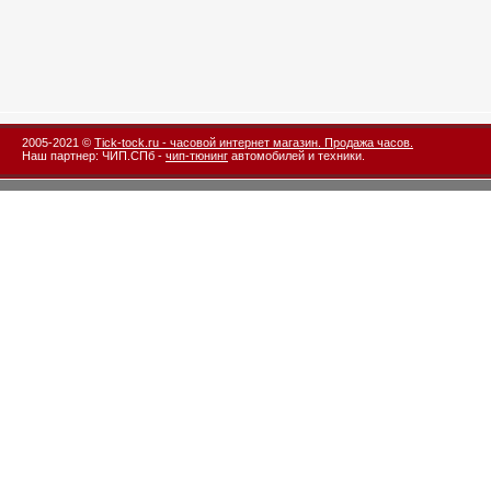
2005-2021 ©
Tick-tock.ru - часовой интернет магазин. Продажа часов.
Наш партнер: ЧИП.СПб -
чип-тюнинг
автомобилей и техники.