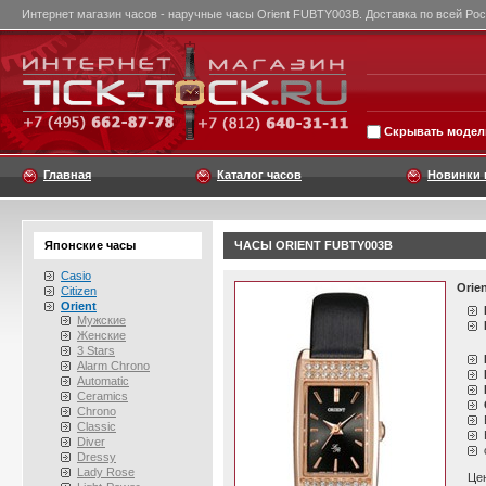
Интернет магазин часов - наручные часы Orient FUBTY003B. Доставка по всей Рос
Скрывать модели
Главная
Каталог часов
Новинки 
Японские часы
ЧАСЫ ORIENT FUBTY003B
Casio
Orie
Citizen
Orient
Мужские
Женские
3 Stars
Alarm Chrono
Automatic
Ceramics
Chrono
Classic
Diver
Dressy
Lady Rose
Це