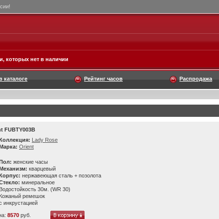
сии!
, которых нет в наличии
в каталоге
Рейтинг часов
Распродажа
nt FUBTY003B
Коллекция:
Lady Rose
Марка:
Orient
Пол:
женские часы
Механизм:
кварцевый
Корпус:
нержавеющая сталь + позолота
Стекло:
минеральное
Водостойкость 30м. (WR 30)
Кожаный ремешок
с инкрустацией
на:
8570
руб.