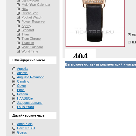
Light-Power
Multi-Year Calendar
New
Orient Star
Pocket Watch
Power Reserve
Sporty
Standart
Titan
п
Titan Chrono
в 
Titanium
Wide Calendar
World Time
Швейцарские часы
Вы можете оставить комментарий к часам
Appella
Atlantic
Auguste Reymond
Candino
Cover
Epos
Festina
HAAS&Cie
Jacques Lemans
Louis Erard
Дизайнерские часы
Anne Klein
Cerruti 1881
Guess