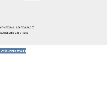
редыдущие
следующие
коллекцию Lady Rose
 Orient FUBTY003B :