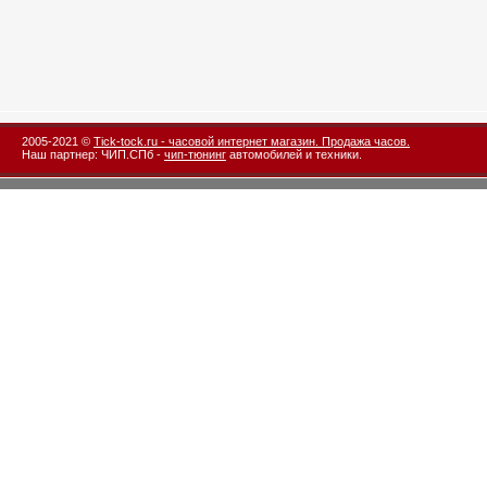
2005-2021 ©
Tick-tock.ru - часовой интернет магазин. Продажа часов.
Наш партнер: ЧИП.СПб -
чип-тюнинг
автомобилей и техники.