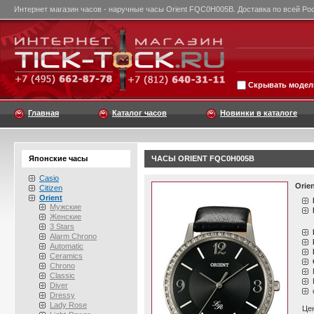
Интернет магазин часов - наручные часы Orient FQC0H005B. Доставка по всей Ро
Скрывать модели
Главная
Каталог часов
Новинки в каталоге
Японские часы
ЧАСЫ ORIENT FQC0H005B
Casio
Orie
Citizen
Orient
Мужские
Женские
3 Stars
Alarm Chrono
Automatic
Ceramics
Chrono
Classic
Diver
Dressy
Lady Rose
Це