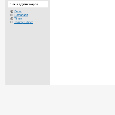
Часы других марок
Bering
Romanson
Timex
Tommy Hilfiger