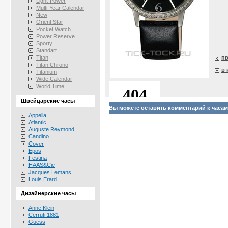
Light-Power
Multi-Year Calendar
New
Orient Star
Pocket Watch
Power Reserve
Sporty
Standart
Titan
п
Titan Chrono
в 
Titanium
Wide Calendar
World Time
Швейцарские часы
Вы можете оставить комментарий к часам
Appella
Atlantic
Auguste Reymond
Candino
Cover
Epos
Festina
HAAS&Cie
Jacques Lemans
Louis Erard
Дизайнерские часы
Anne Klein
Cerruti 1881
Guess