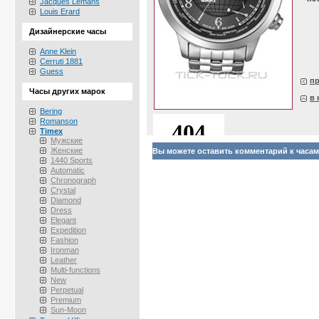
Jacques Lemans
Louis Erard
Дизайнерские часы
Anne Klein
Cerruti 1881
Guess
п
Часы других марок
в 
Bering
Romanson
Timex
Мужские
Женские
Вы можете оставить комментарий к часам 
1440 Sports
Automatic
Chronograph
Crystal
Diamond
Dress
Elegant
Expedition
Fashion
Ironman
Leather
Multi-functions
New
Perpetual
Premium
Sun-Moon