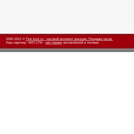
2005-2021 ©
Tick-tock.ru - часовой интернет магазин. Продажа часов.
Наш партнер: ЧИП.СПб -
чип-тюнинг
автомобилей и техники.