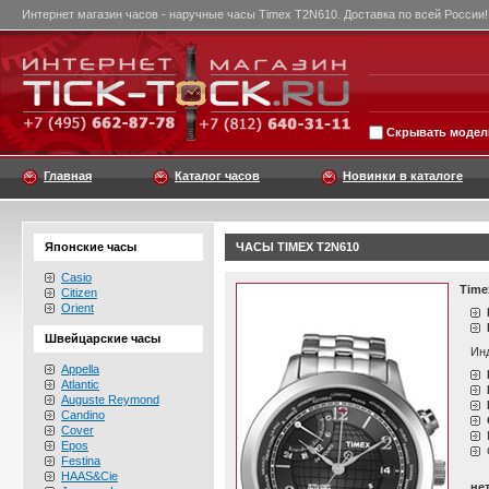
Интернет магазин часов - наручные часы Timex T2N610. Доставка по всей России!
Скрывать модели
Главная
Каталог часов
Новинки в каталоге
Японские часы
ЧАСЫ TIMEX T2N610
Casio
Time
Citizen
Orient
Швейцарские часы
Инд
Appella
Atlantic
Auguste Reymond
Candino
Cover
Epos
Festina
HAAS&Cie
не