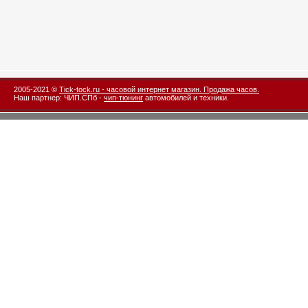
2005-2021 ©
Tick-tock.ru - часовой интернет магазин. Продажа часов.
Наш партнер: ЧИП.СПб -
чип-тюнинг
автомобилей и техники.