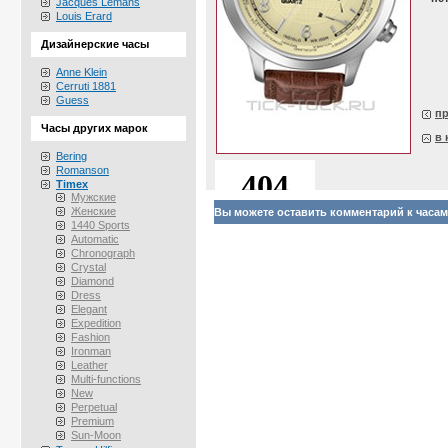
Jacques Lemans
Louis Erard
Дизайнерские часы
Anne Klein
Cerruti 1881
Guess
п
Часы других марок
в 
Bering
Romanson
Timex
Мужские
Женские
Вы можете оставить комментарий к часам 
1440 Sports
Automatic
Chronograph
Crystal
Diamond
Dress
Elegant
Expedition
Fashion
Ironman
Leather
Multi-functions
New
Perpetual
Premium
Sun-Moon