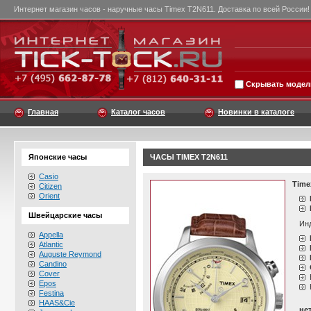
Интернет магазин часов - наручные часы Timex T2N611. Доставка по всей России!
Скрывать модели
Главная
Каталог часов
Новинки в каталоге
Японские часы
ЧАСЫ TIMEX T2N611
Casio
Time
Citizen
Orient
Швейцарские часы
Инд
Appella
Atlantic
Auguste Reymond
Candino
Cover
Epos
Festina
HAAS&Cie
не