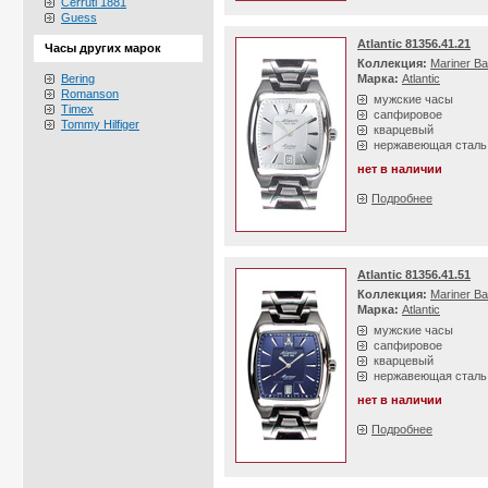
Cerruti 1881
Guess
Atlantic 81356.41.21
Часы других марок
Коллекция:
Mariner Ba
Bering
Марка:
Atlantic
Romanson
мужские часы
Timex
сапфировое
Tommy Hilfiger
кварцевый
нержавеющая сталь
нет в наличии
Подробнее
Atlantic 81356.41.51
Коллекция:
Mariner Ba
Марка:
Atlantic
мужские часы
сапфировое
кварцевый
нержавеющая сталь
нет в наличии
Подробнее