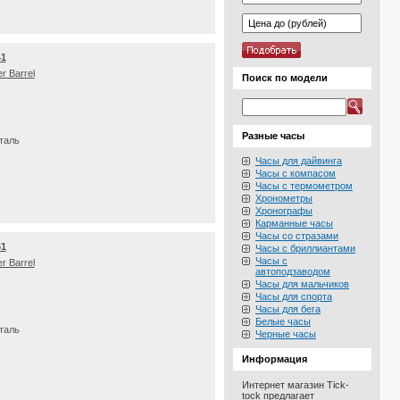
41
r Barrel
Поиск по модели
Разные часы
таль
Часы для дайвинга
Часы с компасом
Часы с термометром
Хронометры
Хронографы
Карманные часы
Часы со стразами
61
Часы с бриллиантами
Часы с
r Barrel
автоподзаводом
Часы для мальчиков
Часы для спорта
Часы для бега
Белые часы
таль
Черные часы
Информация
Интернет магазин Tick-
tock предлагает