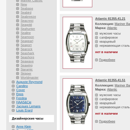
Mariner Classic
New
Seabase
Seabird
Seabreeze
Atlantic 81355.41.21
Seacrest
Коллекция:
Mariner Ba
Seagold
Марка:
Atlantic
Seahunter
Sealine
мужские часы
Seamoon
сапфировое
Seapearl
кварцевый
Seaport
нержавеющая сталь
Searock
нет в наличии
Seashark
Seashore
Подробнее
Seawave
Seawing
Siaramic
Skipper
Worldmaster
Atlantic 81355.41.51
Auguste Reymond
Коллекция:
Mariner Ba
Candino
Марка:
Atlantic
Cover
Epos
мужские часы
Festina
сапфировое
HAAS&Cie
кварцевый
Jacques Lemans
нержавеющая сталь
Louis Erard
нет в наличии
Дизайнерские часы
Подробнее
Anne Klein