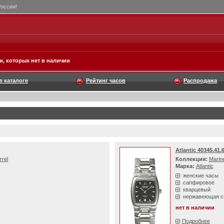
России!
, которых нет в наличии
в каталоге
Рейтинг часов
Распродажа
Atlantic 40345.41.
rrel
Коллекция:
Marine
Марка:
Atlantic
женские часы
сапфировое
кварцевый
нержавеющая с
нет в наличии
Подробнее