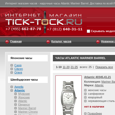
Интернет магазин часов - наручные часы Atlantic Mariner Barrel. Доставка по всей 
Скрывать модели
Главная
Каталог часов
Новинки 
Японские часы
ЧАСЫ ATLANTIC MARINER BARREL
Casio
1-10
11-20
21-25
всего: 25
|
Показать все
Citizen
Orient
Atlantic 40345.41.21
Швейцарские часы
Коллекция:
Mariner Ba
Марка:
Atlantic
Appella
женские часы
Atlantic
Мужские
сапфировое
Женские
кварцевый
Atlantic
нержавеющая сталь
Elegance
нет в наличии
Mariner Barrel
Mariner Chrono
Подробнее