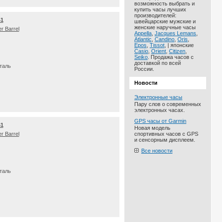
возможность выбрать и
купить часы лучших
производителей:
41
швейцарские мужские и
женские наручные часы
r Barrel
Appella
,
Jacques Lemans
,
Atlantic
,
Candino
,
Oris
,
Epos
,
Tissot
, | японские
Casio
,
Orient
,
Citizen
,
Seiko
. Продажа часов с
доставкой по всей
таль
России.
Новости
Электронные часы
Пару слов о современных
электронных часах.
GPS часы от Garmin
61
Новая модель
r Barrel
спортивных часов с GPS
и сенсорным дисплеем.
Все новости
таль