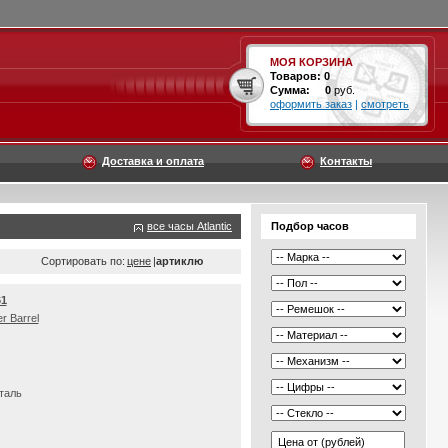
МОЯ КОРЗИНА
Товаров:
0
Сумма:
0
руб.
оформить заказ
|
смотреть
Доставка и оплата
Контакты
все часы Atlantic
Подбор часов
Сортировать по:
цене
|
артиклю
61
r Barrel
таль