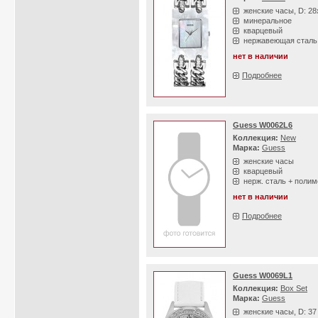
женские часы, D: 2
минеральное
кварцевый
нержавеющая сталь
нет в наличии
Подробнее
Guess W0062L6
Коллекция:
New
Марка:
Guess
женские часы
кварцевый
нерж. сталь + полим
нет в наличии
Подробнее
Guess W0069L1
Коллекция:
Box Set
Марка:
Guess
женские часы, D: 3