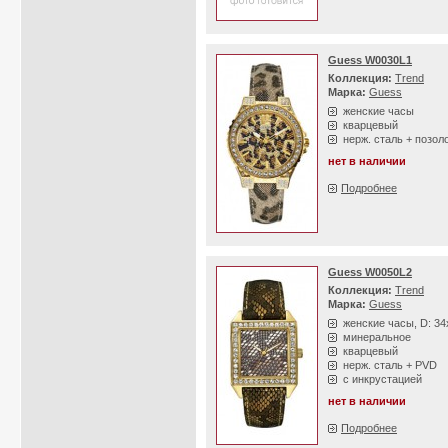
Guess W0030L1
Коллекция:
Trend
Марка:
Guess
женские часы
кварцевый
нерж. сталь + позол
нет в наличии
Подробнее
Guess W0050L2
Коллекция:
Trend
Марка:
Guess
женские часы, D: 3
минеральное
кварцевый
нерж. сталь + PVD
с инкрустацией
нет в наличии
Подробнее