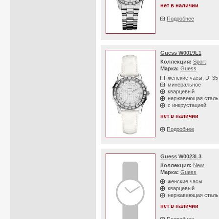
нет в наличии
Подробнее
Guess W0019L1
Коллекция:
Sport
Марка:
Guess
женские часы, D: 3
минеральное
кварцевый
нержавеющая сталь
с инкрустацией
нет в наличии
Подробнее
Guess W0023L3
Коллекция:
New
Марка:
Guess
женские часы
кварцевый
нержавеющая сталь
нет в наличии