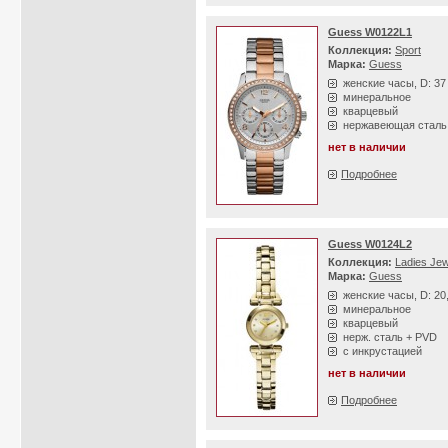
Guess W0122L1
Коллекция:
Sport
Марка:
Guess
женские часы, D: 3
минеральное
кварцевый
нержавеющая сталь
нет в наличии
Подробнее
Guess W0124L2
Коллекция:
Ladies Jew
Марка:
Guess
женские часы, D: 20
минеральное
кварцевый
нерж. сталь + PVD
с инкрустацией
нет в наличии
Подробнее