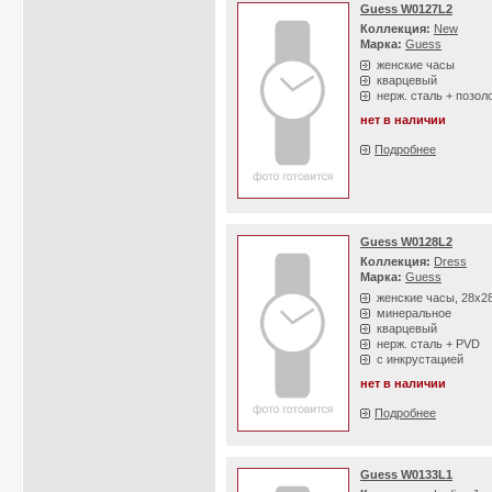
Guess W0127L2
Коллекция:
New
Марка:
Guess
женские часы
кварцевый
нерж. сталь + позол
нет в наличии
Подробнее
Guess W0128L2
Коллекция:
Dress
Марка:
Guess
женские часы, 28х2
минеральное
кварцевый
нерж. сталь + PVD
с инкрустацией
нет в наличии
Подробнее
Guess W0133L1