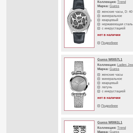
Коллекция:
Trend
Марка:
Guess
женские часы, D: 4
минеральное
кварцевый
нержавеющая сталь
с инкрустацией
нет в наличии
Подробнее
Guess W0057L1
Коллекция:
Ladies Jew
Марка:
Guess
женские часы
минеральное
кварцевый
латунь
с инкрустацией
нет в наличии
Подробнее
Guess W0061L1
Коллекция:
Trend
Марка:
Guess