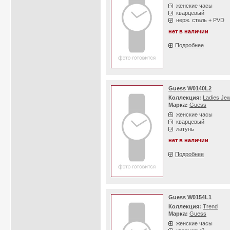
женские часы
кварцевый
нерж. сталь + PVD
нет в наличии
Подробнее
Guess W0140L2
Коллекция:
Ladies Jew
Марка:
Guess
женские часы
кварцевый
латунь
нет в наличии
Подробнее
Guess W0154L1
Коллекция:
Trend
Марка:
Guess
женские часы