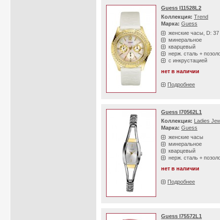
Guess I11528L2
Коллекция:
Trend
Марка:
Guess
женские часы, D: 3
минеральное
кварцевый
нерж. сталь + позол
с инкрустацией
нет в наличии
Подробнее
Guess I70562L1
Коллекция:
Ladies Jew
Марка:
Guess
женские часы
минеральное
кварцевый
нерж. сталь + позол
нет в наличии
Подробнее
Guess I75572L1