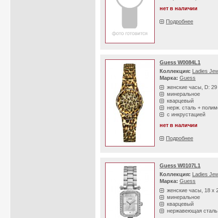
нет в наличии
Подробнее
Guess W0084L1
Коллекция:
Ladies Jew
Марка:
Guess
женские часы, D: 2
минеральное
кварцевый
нерж. сталь + полим
с инкрустацией
нет в наличии
Подробнее
Guess W0107L1
Коллекция:
Ladies Jew
Марка:
Guess
женские часы, 18 х 
минеральное
кварцевый
нержавеющая сталь