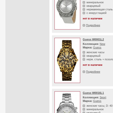
минеральное
кварцевый
нержавеющая сталь
с инкрустацией
нет в наличии
Подробнее
Guess W0001L2
Коллекция:
New
Марка:
Guess
женские часы
кварцевый
нерж. сталь + позол
нет в наличии
Подробнее
Guess W0016L1
Коллекция:
Sport
Марка:
Guess
женские часы, D: 4
минеральное
кварцевый