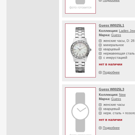
Подробнее
Guess W0025L1
Коллекция:
Ladies Jew
Марка:
Guess
женские часы, D: 2
минеральное
кварцевый
нержавеющая сталь
с инкрустацией
нет в наличии
Подробнее
Guess W0025L3
Коллекция:
New
Марка:
Guess
женские часы
кварцевый
нерж. сталь + позол
нет в наличии
Подробнее