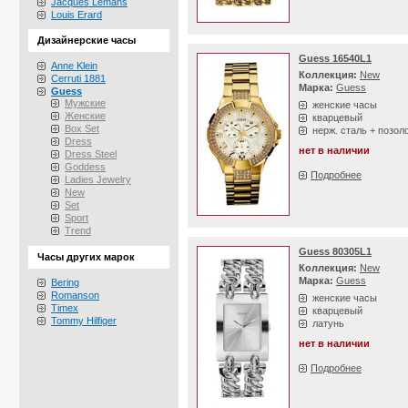
Jacques Lemans
Louis Erard
Дизайнерские часы
Guess 16540L1
Anne Klein
Коллекция:
New
Cerruti 1881
Марка:
Guess
Guess
Мужские
женские часы
Женские
кварцевый
Box Set
нерж. сталь + позол
Dress
нет в наличии
Dress Steel
Goddess
Подробнее
Ladies Jewelry
New
Set
Sport
Trend
Guess 80305L1
Часы других марок
Коллекция:
New
Марка:
Guess
Bering
Romanson
женские часы
Timex
кварцевый
Tommy Hilfiger
латунь
нет в наличии
Подробнее