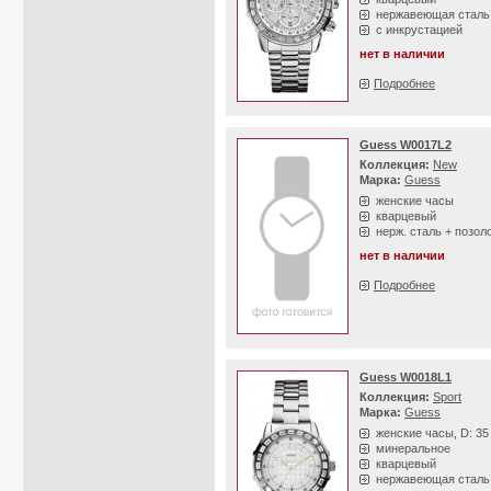
нержавеющая сталь
с инкрустацией
нет в наличии
Подробнее
Guess W0017L2
Коллекция:
New
Марка:
Guess
женские часы
кварцевый
нерж. сталь + позол
нет в наличии
Подробнее
Guess W0018L1
Коллекция:
Sport
Марка:
Guess
женские часы, D: 3
минеральное
кварцевый
нержавеющая сталь