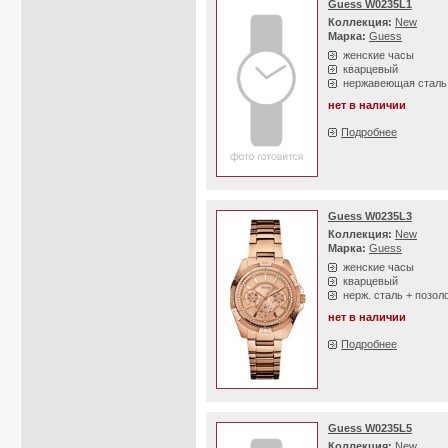
Guess W0235L1
Коллекция:
New
Марка:
Guess
женские часы
кварцевый
нержавеющая сталь
нет в наличии
Подробнее
Guess W0235L3
Коллекция:
New
Марка:
Guess
женские часы
кварцевый
нерж. сталь + позол
нет в наличии
Подробнее
Guess W0235L5
Коллекция:
New