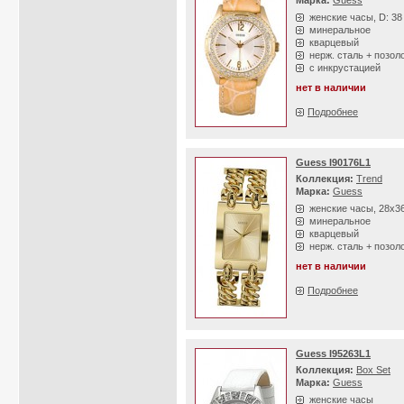
Марка:
Guess
женские часы, D: 3
минеральное
кварцевый
нерж. сталь + позол
с инкрустацией
нет в наличии
Подробнее
Guess I90176L1
Коллекция:
Trend
Марка:
Guess
женские часы, 28х3
минеральное
кварцевый
нерж. сталь + позол
нет в наличии
Подробнее
Guess I95263L1
Коллекция:
Box Set
Марка:
Guess
женские часы