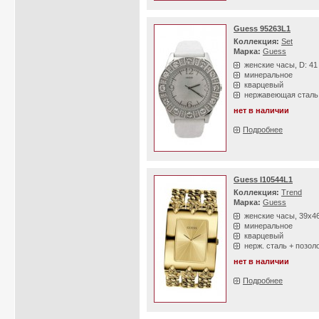
Guess 95263L1
Коллекция:
Set
Марка:
Guess
женские часы, D: 4
минеральное
кварцевый
нержавеющая сталь
нет в наличии
Подробнее
Guess I10544L1
Коллекция:
Trend
Марка:
Guess
женские часы, 39х4
минеральное
кварцевый
нерж. сталь + позол
нет в наличии
Подробнее