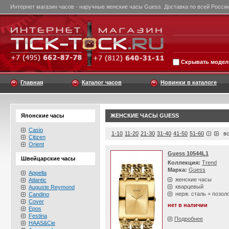
Интернет магазин часов - наручные женские часы Guess. Доставка по всей России
Скрывать модели
Главная
Каталог часов
Новинки в каталоге
Японские часы
ЖЕНСКИЕ ЧАСЫ GUESS
Casio
1-10
11-20
21-30
31-40
41-50
51-60
вс
Citizen
Orient
Guess 10544L1
Швейцарские часы
Коллекция:
Trend
Марка:
Guess
Appella
женские часы
Atlantic
кварцевый
Auguste Reymond
нерж. сталь + позол
Candino
Cover
нет в наличии
Epos
Festina
Подробнее
HAAS&Cie