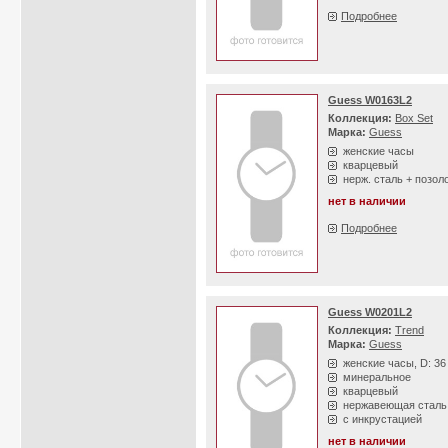
Подробнее
Guess W0163L2
Коллекция:
Box Set
Марка:
Guess
женские часы
кварцевый
нерж. сталь + позол
нет в наличии
Подробнее
Guess W0201L2
Коллекция:
Trend
Марка:
Guess
женские часы, D: 3
минеральное
кварцевый
нержавеющая сталь
с инкрустацией
нет в наличии