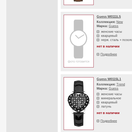
Guess W0111L5
Коллекция:
New
Марка:
Guess
женские часы
кварцевый
нерж. сталь + позол
нет в наличии
Подробнее
Guess W0115L1
Коллекция:
Trend
Марка:
Guess
женские часы
минеральное
кварцевый
латунь
нет в наличии
Подробнее