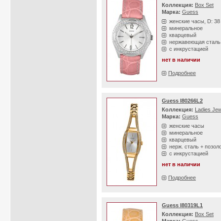
Коллекция:
Box Set
Марка:
Guess
женские часы, D: 3
минеральное
кварцевый
нержавеющая сталь
с инкрустацией
нет в наличии
Подробнее
Guess I80266L2
Коллекция:
Ladies Jew
Марка:
Guess
женские часы
минеральное
кварцевый
нерж. сталь + позол
с инкрустацией
нет в наличии
Подробнее
Guess I80319L1
Коллекция:
Box Set