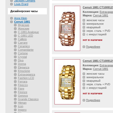
Jacques Lemans
Louis Erard
Cerruti 1881 CT100912
Дизайнерские часы
Коллекция:
Extravaga
Марка:
Cerruti 1881
Anne Klein
женские часы
Cerruti 1881
минеральное
Мужские
кварцевый
Женские
нерж. сталь + PVD
C-1881 Analogue
с инкрустацией
C-1881 LED
Callisto
нет в наличии
Carrare
Ceramico
Подробнее
Comandante
Cortone
Crystal
Diva
Cerruti 1881 CT100912
Donna
Коллекция:
Extravaga
Eleganza
Марка:
Cerruti 1881
Emozione
женские часы
Extravaganza
минеральное
Fashion LCD
кварцевый
Ferrara
нерж. сталь + PVD
Finezzo
с инкрустацией
Fiore
Firenze
нет в наличии
Genova
Grande Classico
Подробнее
Hitman
Icon
Impero