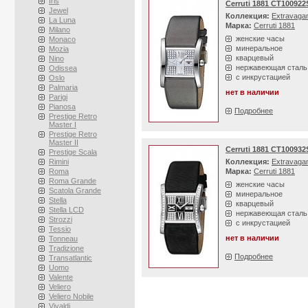
Iris
Cerruti 1881 CT100922
Jewel
Коллекция:
Extravaga
La Luna
Марка:
Cerruti 1881
Milano
женские часы
Monaco
минеральное
Mozia
кварцевый
Nino
нержавеющая сталь
Odissea
с инкрустацией
Oslo
Palmaria
нет в наличии
Parigi
Pianosa
Подробнее
Prestige Retro
Master I
Prestige Retro
Master II
Cerruti 1881 CT100932
Prestige Scala
Rimini
Коллекция:
Extravaga
Roma
Марка:
Cerruti 1881
Roma Grande
женские часы
Scatola Grande
минеральное
Stella
кварцевый
Stella LCD
нержавеющая сталь
Strozzi
с инкрустацией
Tessio
нет в наличии
Tonneau
Tradizione
Подробнее
Transatlantic
Uomo
Valente
Veliero
Veliero Nobile
Vivaldi