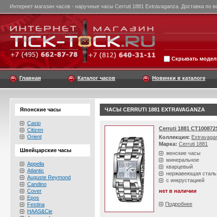
Интернет магазин часов - наручные часы Cerruti 1881 Extravaganza. Доставка по в
Скрывать модели
Главная
Каталог часов
Новинки в каталоге
Японские часы
ЧАСЫ CERRUTI 1881 EXTRAVAGANZA
Casio
Cerruti 1881 CT100872
Citizen
Orient
Коллекция:
Extravaga
Марка:
Cerruti 1881
Швейцарские часы
женские часы
минеральное
Appella
кварцевый
Atlantic
нержавеющая сталь
Auguste Reymond
с инкрустацией
Candino
Cover
нет в наличии
Epos
Подробнее
Festina
HAAS&Cie