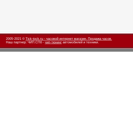
2005-2021 ©
Tick-tock.ru - часовой интернет магазин. Продажа часов.
Наш партнер: ЧИП.СПб -
чип-тюнинг
автомобилей и техники.