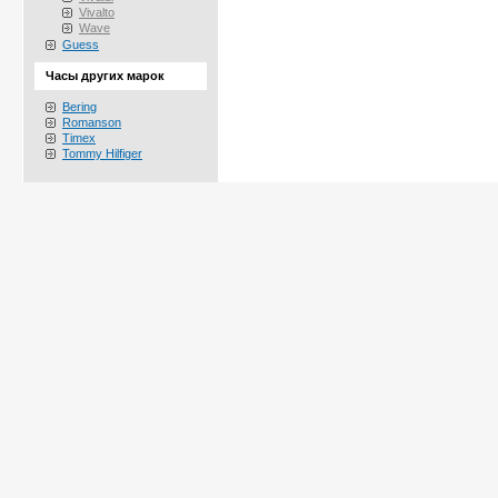
Vivalto
Wave
Guess
Часы других марок
Bering
Romanson
Timex
Tommy Hilfiger