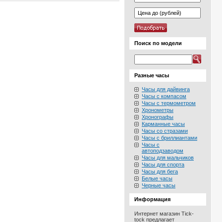
Поиск по модели
Разные часы
Часы для дайвинга
Часы с компасом
Часы с термометром
Хронометры
Хронографы
Карманные часы
Часы со стразами
Часы с бриллиантами
Часы с
автоподзаводом
Часы для мальчиков
Часы для спорта
Часы для бега
Белые часы
Черные часы
Информация
Интернет магазин Tick-
tock предлагает