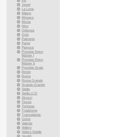
Iris
Jewel
La Luna
Milano
Monaco
Mozia
Nino
Odissea
Oslo
Palmaria
Parigi
Pianosa
Prestige Retro
Master I
Prestige Retro
Master II
Prestige Scala
Rimini
Roma
Roma Grande
Scatola Grande
Stella
Stella LCD
Strozzi
Tessio
Tonneau
Tradizione
Transatlantic
Uomo
Valente
Veliero
Veliero Nobile
Vivaldi