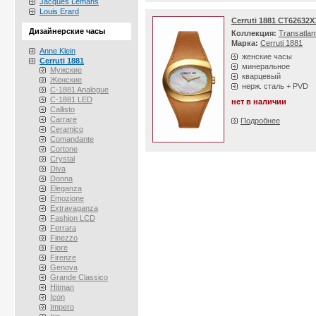
Jacques Lemans
Louis Erard
Cerruti 1881 CT62632X
Дизайнерские часы
Коллекция:
Transatlan
Марка:
Cerruti 1881
Anne Klein
женские часы
Cerruti 1881
минеральное
Мужские
кварцевый
Женские
нерж. сталь + PVD
C-1881 Analogue
C-1881 LED
нет в наличии
Callisto
Carrare
Подробнее
Ceramico
Comandante
Cortone
Crystal
Diva
Donna
Eleganza
Emozione
Extravaganza
Fashion LCD
Ferrara
Finezzo
Fiore
Firenze
Genova
Grande Classico
Hitman
Icon
Impero