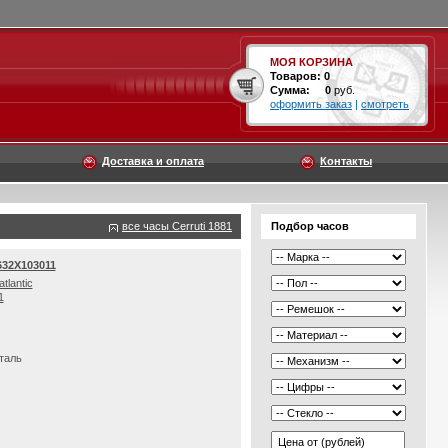
МОЯ КОРЗИНА
Товаров:
0
Сумма:
0
руб.
оформить заказ
|
смотреть
Доставка и оплата
Контакты
все часы Cerruti 1881
Подбор часов
632X103011
tlantic
1
таль