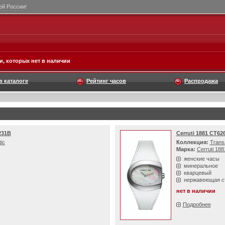
сей России!
, которых нет в наличии
в каталоге
Рейтинг часов
Распродажа
231B
Cerruti 1881 CT62
tic
Коллекция:
Transa
Марка:
Cerruti 188
женские часы
минеральное
кварцевый
нержавеющая с
нет в наличии
Подробнее