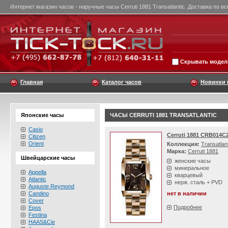
Интернет магазин часов - наручные часы Cerruti 1881 Transatlantic. Доставка по в
Скрывать модели
Главная
Каталог часов
Новинки 
Японские часы
ЧАСЫ CERRUTI 1881 TRANSATLANTIC
Casio
Cerruti 1881 CRB014C
Citizen
Orient
Коллекция:
Transatlan
Марка:
Cerruti 1881
Швейцарские часы
женские часы
минеральное
Appella
кварцевый
Atlantic
нерж. сталь + PVD
Auguste Reymond
Candino
нет в наличии
Cover
Подробнее
Epos
Festina
HAAS&Cie