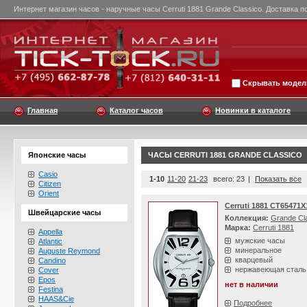
Интернет магазин часов - наручные часы Cerruti 1881 Grande Classico. Доставка п
Скрывать модели
Главная
Каталог часов
Новинки в каталоге
Японские часы
ЧАСЫ CERRUTI 1881 GRANDE CLASSICO
Casio
1-10
11-20
21-23
всего: 23
|
Показать все
Citizen
Orient
Cerruti 1881 CT65471X
Швейцарские часы
Коллекция:
Grande Cl
Марка:
Cerruti 1881
Appella
мужские часы
Atlantic
минеральное
Auguste Reymond
кварцевый
Candino
нержавеющая сталь
Cover
Epos
нет в наличии
Festina
HAAS&Cie
Подробнее