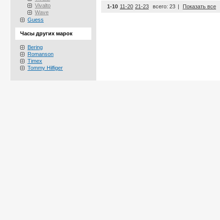
Vivalto
1-10
11-20
21-23
всего: 23
|
Показать все
Wave
Guess
Часы других марок
Bering
Romanson
Timex
Tommy Hilfiger