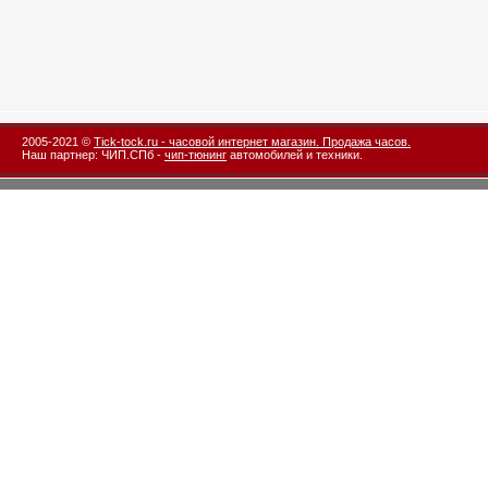
2005-2021 ©
Tick-tock.ru - часовой интернет магазин. Продажа часов.
Наш партнер: ЧИП.СПб -
чип-тюнинг
автомобилей и техники.