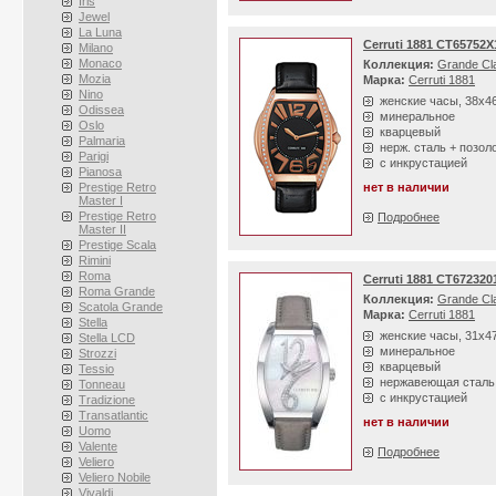
Iris
Jewel
La Luna
Cerruti 1881 CT65752
Milano
Monaco
Коллекция:
Grande Cl
Mozia
Марка:
Cerruti 1881
Nino
женские часы, 38х4
Odissea
минеральное
Oslo
кварцевый
Palmaria
нерж. сталь + позол
Parigi
с инкрустацией
Pianosa
Prestige Retro
нет в наличии
Master I
Prestige Retro
Подробнее
Master II
Prestige Scala
Rimini
Roma
Cerruti 1881 CT672320
Roma Grande
Коллекция:
Grande Cl
Scatola Grande
Марка:
Cerruti 1881
Stella
женские часы, 31х4
Stella LCD
минеральное
Strozzi
кварцевый
Tessio
нержавеющая сталь
Tonneau
с инкрустацией
Tradizione
Transatlantic
нет в наличии
Uomo
Valente
Подробнее
Veliero
Veliero Nobile
Vivaldi