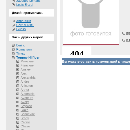
Jacques Lemans
Louis Erard
Дизайнерские часы
Anne Klein
Cerruti 1881
Guess
п
Часы других марок
в 
Bering
Romanson
Timex
Tommy Hilfiger
Мужские
Вы можете оставить комментарий к часам 
Женские
Ainsley
Alex
Alexandria
Andre
Arlington
Arthur
Automatic
Aventura
Avery
Bayside
Blake
Bonneville
Brady
Carley
Chase