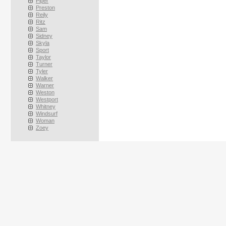
Piper
Preston
Reily
Ritz
Sam
Sidney
Skyla
Sport
Taylor
Turner
Tyler
Walker
Warner
Weston
Westport
Whitney
Windsurf
Woman
Zoey