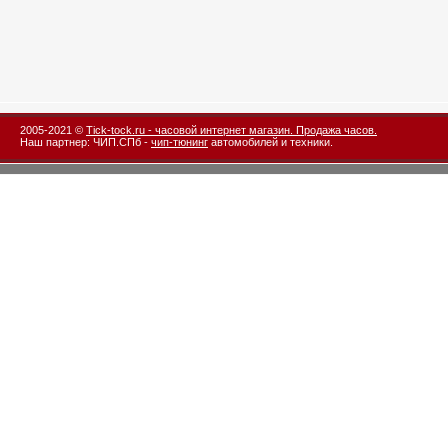
2005-2021 ©
Tick-tock.ru - часовой интернет магазин. Продажа часов.
Наш партнер: ЧИП.СПб -
чип-тюнинг
автомобилей и техники.