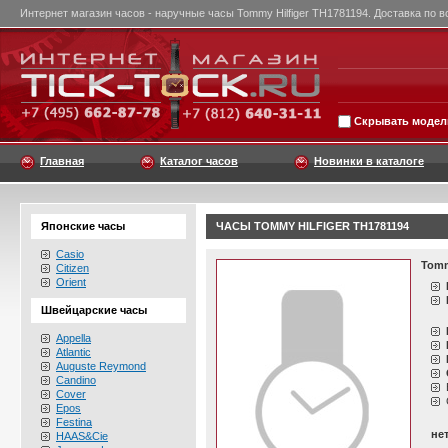
Интернет магазин часов - наручные часы Tommy Hilfiger TH1781194. Доставка по в
Скрывать модели
Главная
Каталог часов
Новинки в каталоге
Японские часы
ЧАСЫ TOMMY HILFIGER TH1781194
Casio
Tomm
Citizen
Orient
Швейцарские часы
Appella
Atlantic
Auguste Reymond
Candino
Cover
Epos
Festina
не
HAAS&Cie