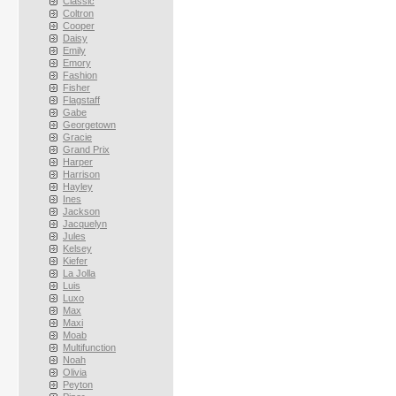
Classic
Coltron
Cooper
Daisy
Emily
Emory
Fashion
Fisher
Flagstaff
Gabe
Georgetown
Gracie
Grand Prix
Harper
Harrison
Hayley
Ines
Jackson
Jacquelyn
Jules
Kelsey
Kiefer
La Jolla
Luis
Luxo
Max
Maxi
Moab
Multifunction
Noah
Olivia
Peyton