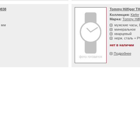
0838
Tommy Hilfiger T
Коллекция:
Kiefer
Марка:
Tommy Hilf
4 мм
мужские часы, 
минеральное
кварцевый
нерж. сталь + 
нет в наличии
Подробнее