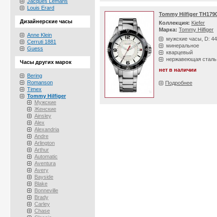
Jacques Lemans
Louis Erard
Tommy Hilfiger TH179
Дизайнерские часы
Коллекция:
Kiefer
Марка:
Tommy Hilfiger
Anne Klein
мужские часы, D: 4
Cerruti 1881
минеральное
Guess
кварцевый
нержавеющая сталь
Часы других марок
нет в наличии
Bering
Romanson
Подробнее
Timex
Tommy Hilfiger
Мужские
Женские
Ainsley
Alex
Alexandria
Andre
Arlington
Arthur
Automatic
Aventura
Avery
Bayside
Blake
Bonneville
Brady
Carley
Chase