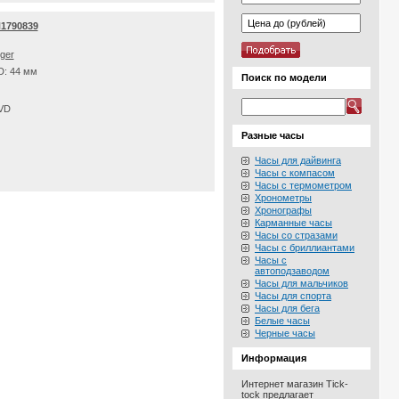
H1790839
iger
D: 44 мм
Поиск по модели
PVD
Разные часы
Часы для дайвинга
Часы с компасом
Часы с термометром
Хронометры
Хронографы
Карманные часы
Часы со стразами
Часы с бриллиантами
Часы с
автоподзаводом
Часы для мальчиков
Часы для спорта
Часы для бега
Белые часы
Черные часы
Информация
Интернет магазин Tick-
tock предлагает