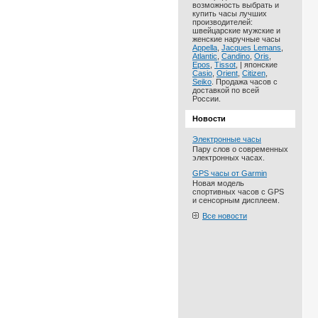
возможность выбрать и
купить часы лучших
производителей:
швейцарские мужские и
женские наручные часы
Appella
,
Jacques Lemans
,
Atlantic
,
Candino
,
Oris
,
Epos
,
Tissot
, | японские
Casio
,
Orient
,
Citizen
,
Seiko
. Продажа часов с
доставкой по всей
России.
Новости
Электронные часы
Пару слов о современных
электронных часах.
GPS часы от Garmin
Новая модель
спортивных часов с GPS
и сенсорным дисплеем.
Все новости