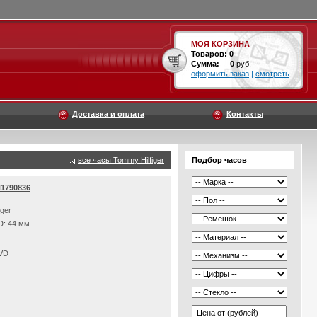
МОЯ КОРЗИНА
Товаров:
0
Сумма:
0
руб.
оформить заказ
|
смотреть
Доставка и оплата
Контакты
все часы Tommy Hilfiger
Подбор часов
H1790836
iger
D: 44 мм
PVD