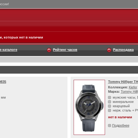
оссии!
, которых нет в наличии
в каталоге
Рейтинг часов
Распродажа
0835
Tommy Hilfiger T
Коллекция:
Kiefer
Марка:
Tommy Hilf
4 мм
мужские часы, 
минеральное
кварцевый
нерж. сталь + 
нет в наличии
Подробнее