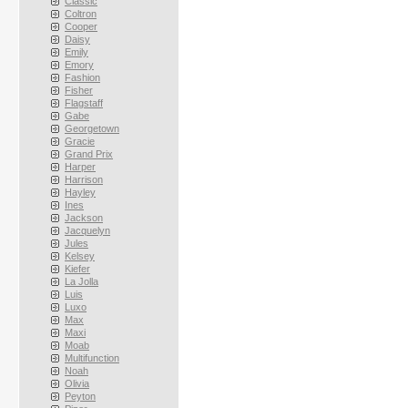
Classic
Coltron
Cooper
Daisy
Emily
Emory
Fashion
Fisher
Flagstaff
Gabe
Georgetown
Gracie
Grand Prix
Harper
Harrison
Hayley
Ines
Jackson
Jacquelyn
Jules
Kelsey
Kiefer
La Jolla
Luis
Luxo
Max
Maxi
Moab
Multifunction
Noah
Olivia
Peyton