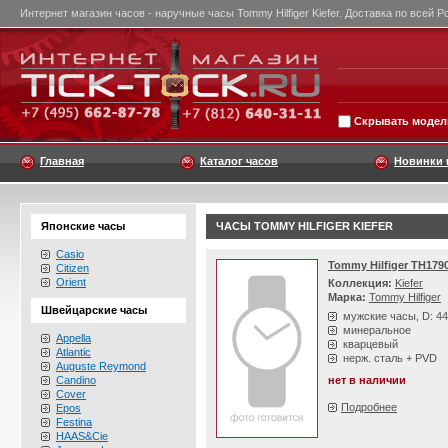
Интернет магазин часов - наручные часы Tommy Hilfiger Kiefer. Доставка по всей Р
Скрывать модели
Главная
Каталог часов
Новинки 
Японские часы
ЧАСЫ TOMMY HILFIGER KIEFER
Casio
Tommy Hilfiger TH179
Citizen
Orient
Коллекция:
Kiefer
Марка:
Tommy Hilfiger
Швейцарские часы
мужские часы, D: 4
минеральное
Appella
кварцевый
Atlantic
нерж. сталь + PVD
Auguste Reymond
Candino
нет в наличии
Cover
Подробнее
Epos
Festina
HAAS&Cie