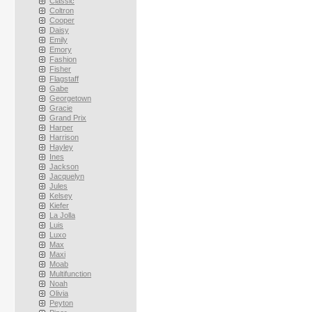
Classic
Coltron
Cooper
Daisy
Emily
Emory
Fashion
Fisher
Flagstaff
Gabe
Georgetown
Gracie
Grand Prix
Harper
Harrison
Hayley
Ines
Jackson
Jacquelyn
Jules
Kelsey
Kiefer
La Jolla
Luis
Luxo
Max
Maxi
Moab
Multifunction
Noah
Olivia
Peyton