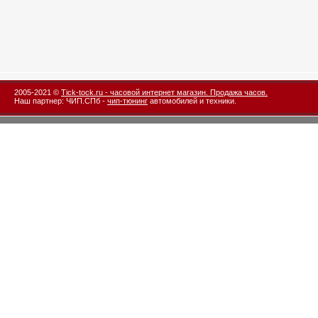
2005-2021 ©
Tick-tock.ru - часовой интернет магазин. Продажа часов.
Наш партнер: ЧИП.СПб -
чип-тюнинг
автомобилей и техники.