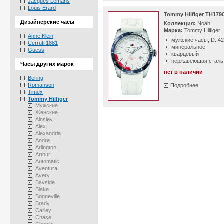
Jacques Lemans
Louis Erard
Tommy Hilfiger TH179
Дизайнерские часы
Коллекция:
Noah
Марка:
Tommy Hilfiger
Anne Klein
мужские часы, D: 4
Cerruti 1881
минеральное
Guess
кварцевый
нержавеющая сталь
Часы других марок
нет в наличии
Bering
Romanson
Подробнее
Timex
Tommy Hilfiger
Мужские
Женские
Ainsley
Alex
Alexandria
Andre
Arlington
Arthur
Automatic
Aventura
Avery
Bayside
Blake
Bonneville
Brady
Carley
Chase