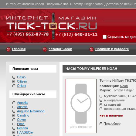
Интернет магазин часов - наручные часы Tommy Hilfiger Noah. Доставка по всей Р
Скрывать модели
Главная
Каталог часов
Новинки в каталоге
Японские часы
ЧАСЫ TOMMY HILFIGER NOAH
Casio
Tommy Hilfiger TH179
Citizen
Orient
Коллекция:
Noah
Марка:
Tommy Hilfiger
Швейцарские часы
мужские часы, D: 4
минеральное
Appella
кварцевый
Atlantic
нержавеющая сталь
Auguste Reymond
Candino
нет в наличии
Cover
Подробнее
Epos
Festina
HAAS&Cie