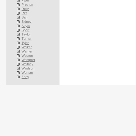
Piper
Preston
Reily
Ritz
Sam
Sidney
Skyla
Sport
Taylor
Turner
Tyler
Walker
Warner
Weston
Westport
Whitney
Windsurf
Woman
Zoey