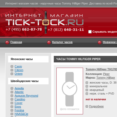
Интернет магазин часов - наручные часы Tommy Hilfiger Piper. Доставка по всей Ро
Скрывать модели
Главная
Каталог часов
Новинки 
Японские часы
ЧАСЫ TOMMY HILFIGER PIPER
Casio
Tommy Hilfiger TH178
Citizen
Orient
Коллекция:
Piper
Марка:
Tommy Hilfiger
Швейцарские часы
женские часы, D: 3
минеральное
Appella
кварцевый
Atlantic
нерж. сталь + PVD
Auguste Reymond
Candino
нет в наличии
Cover
Подробнее
Epos
Festina
HAAS&Cie