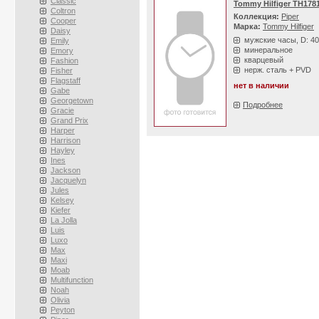
Classic
Tommy Hilfiger TH178
Coltron
Коллекция:
Piper
Cooper
Марка:
Tommy Hilfiger
Daisy
мужские часы, D: 4
Emily
минеральное
Emory
кварцевый
Fashion
нерж. сталь + PVD
Fisher
Flagstaff
нет в наличии
Gabe
Georgetown
Подробнее
Gracie
Grand Prix
Harper
Harrison
Hayley
Ines
Jackson
Jacquelyn
Jules
Kelsey
Kiefer
La Jolla
Luis
Luxo
Max
Maxi
Moab
Multifunction
Noah
Olivia
Peyton