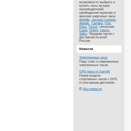
возможность выбрать и
купить часы лучших
производителей:
швейцарские мужские и
женские наручные часы
Appella
,
Jacques Lemans
,
Atlantic
,
Candino
,
Oris
,
Epos
,
Tissot
, | японские
Casio
,
Orient
,
Citizen
,
Seiko
. Продажа часов с
доставкой по всей
России.
Новости
Электронные часы
Пару слов о современных
электронных часах.
GPS часы от Garmin
Новая модель
спортивных часов с GPS
и сенсорным дисплеем.
Все новости