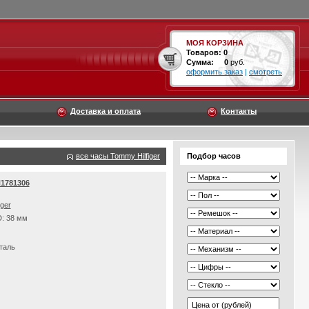
МОЯ КОРЗИНА
Товаров:
0
Сумма:
0
руб.
оформить заказ
|
смотреть
Доставка и оплата
Контакты
все часы Tommy Hilfiger
Подбор часов
H1781306
iger
D: 38 мм
таль