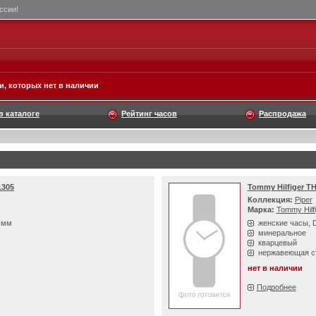
ссии!
, которых нет в наличии
в каталоге
Рейтинг часов
Распродажа
1305
Tommy Hilfiger T
Коллекция:
Piper
Марка:
Tommy Hilf
8 мм
женские часы, 
минеральное
кварцевый
нержавеющая с
нет в наличии
Подробнее