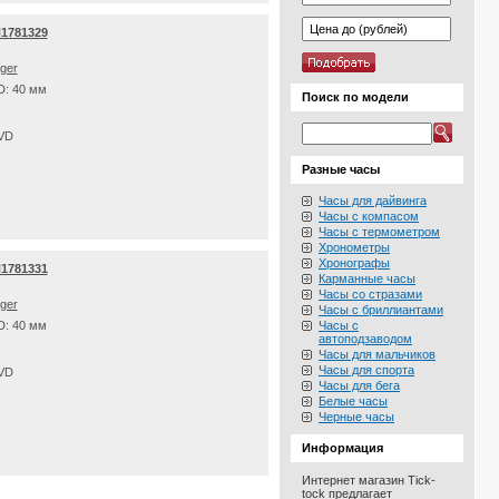
H1781329
iger
D: 40 мм
Поиск по модели
PVD
Разные часы
Часы для дайвинга
Часы с компасом
Часы с термометром
Хронометры
Хронографы
H1781331
Карманные часы
Часы со стразами
iger
Часы с бриллиантами
D: 40 мм
Часы с
автоподзаводом
Часы для мальчиков
Часы для спорта
PVD
Часы для бега
Белые часы
Черные часы
Информация
Интернет магазин Tick-
tock предлагает