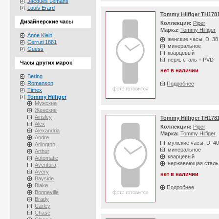
Jacques Lemans
Louis Erard
Tommy Hilfiger TH178
Дизайнерские часы
Коллекция:
Piper
Марка:
Tommy Hilfiger
Anne Klein
женские часы, D: 3
Cerruti 1881
минеральное
Guess
кварцевый
нерж. сталь + PVD
Часы других марок
нет в наличии
Bering
Romanson
Подробнее
Timex
Tommy Hilfiger
Мужские
Женские
Ainsley
Tommy Hilfiger TH178
Alex
Коллекция:
Piper
Alexandria
Марка:
Tommy Hilfiger
Andre
мужские часы, D: 4
Arlington
минеральное
Arthur
кварцевый
Automatic
нержавеющая сталь
Aventura
Avery
нет в наличии
Bayside
Blake
Подробнее
Bonneville
Brady
Carley
Chase